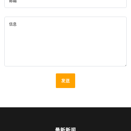
邮箱
信息
发送
最新新闻