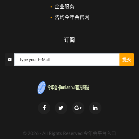
企业服务
咨询今年会官网
订阅
提交
Type your E-Mail
©
2026
- All Rights Reserved
今年会平台入口