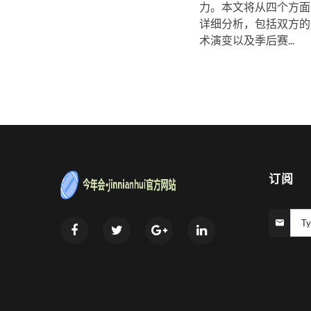
力。本文将从四个方面
详细分析，包括双方的
术演变以及季后赛...
订阅
Ty