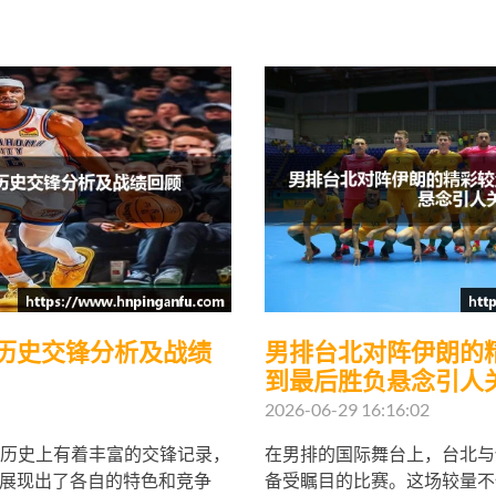
历史交锋分析及战绩
男排台北对阵伊朗的
到最后胜负悬念引人
2026-06-29 16:16:02
A历史上有着丰富的交锋记录，
在男排的国际舞台上，台北与
展现出了各自的特色和竞争
备受瞩目的比赛。这场较量不