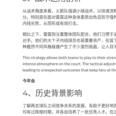
从战术角度来看，火箭队强调小球战术，以快速流
分。特别是在面对雷霆这种身体素质出色且防守强
内线劣势，从而形成有效打击。
相比之下，雷霆则注重整体团队配合，他们习惯于
对手。他们的大个子内线球员也是重要资产，在篮
种截然不同风格碰撞产生了不少激烈局面，让人目
This strategy allows both teams to play to their stre
intense atmosphere on the court. The tactical adjust
leading to unexpected outcomes that keep fans at the 
今年会
4、历史背景影响
了解两支球队之间竞争关系的发展，有助于更好地
均有过辉煌时期，并各自培养了一批优秀人才。在