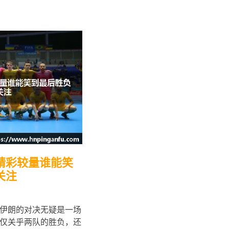
精彩较量谁能笑
关注
伊朗的对决无疑是一场
仅关乎两队的胜负，还