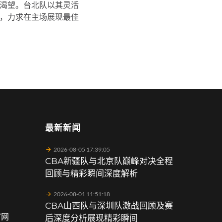
渴望。台北队以其灵活
，力求在主场展现最佳
最新新闻
2026-08-05 17:39:05
CBA新疆队与北京队巅峰对决全程
回顾与精彩瞬间深度解析
2026-08-01 11:51:18
CBA山西队与深圳队激战回顾及赛
官网
后深度分析展现精彩瞬间