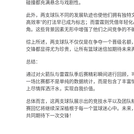
碰撞都充满悬念与戏剧性。
此外，两支球队不同的发展轨迹也使他们拥有独特文
高效率”的打法早已成为标志；而雷霆则凭借年轻
角。这些背景因素无形中增强了他们之间竞争的不
综上所述，两支球队不仅仅是在争夺一个晋级名额
交锋都显得尤为珍贵，让所有篮球迷倍加期待未来
总结：
通过对火箭队与雷霆队季后赛精彩瞬间进行回顾，
一场比赛都不是单纯的数据统计，而是包含了丰富
上尽情挥洒汗水，实现自我价值。
总体而言，这两支球队展示出的竞技水平以及团队
赛回忆将继续深深植根于每一个篮球迷心中。未来
共同期待下一次交锋！