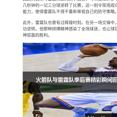
几秒钟的一记三分球逆转了比赛，这一刻令现场观
能力，使得雷霆队不得不重新审视自己的防守策略
此外，雷霆队也曾有过辉煌时刻。在另一场交锋中
功逆转。他那种拼搏精神感染了全场球迷，也让球
神层面的胜利。