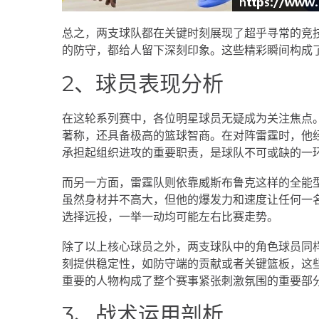
总之，两支球队都在关键时刻展现了超乎寻常的竞
的防守，都给人留下深刻印象。这些精彩瞬间构成
2、球员表现分析
在这轮系列赛中，各位明星球员无疑成为关注焦点
著称，还具备极高的篮球智商。在对阵雷霆时，他
承担起组织进攻的重要职责，是球队不可或缺的一
而另一方面，雷霆队则依靠威斯布鲁克这样的全能
虽然身材并不高大，但他的爆发力和速度让任何一
选择远投，一举一动均可能左右比赛走势。
除了以上核心球员之外，两支球队中的角色球员同
刻提供稳定性，如防守端的贡献或者关键篮板，这
重要的人物构成了整个赛事紧张刺激氛围的重要部
3、战术运用剖析