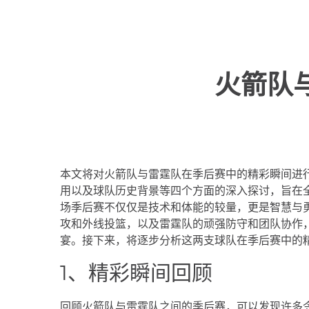
火箭队
本文将对火箭队与雷霆队在季后赛中的精彩瞬间进
用以及球队历史背景等四个方面的深入探讨，旨在
场季后赛不仅仅是技术和体能的较量，更是智慧与
攻和外线投篮，以及雷霆队的顽强防守和团队协作
宴。接下来，将逐步分析这两支球队在季后赛中的
1、精彩瞬间回顾
回顾火箭队与雷霆队之间的季后赛，可以发现许多