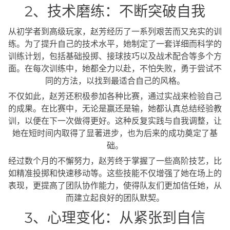
2、技术磨练：不断突破自我
从初学者到高级玩家，赵芳经历了一系列艰苦而又充实的训
练。为了提升自己的技术水平，她制定了一套详细而科学的
训练计划，包括基础投掷、接球技巧以及战术配合等多个方
面。在每次训练中，她都全力以赴，不怕失败，勇于尝试不
同的方法，以找到最适合自己的风格。
不仅如此，赵芳还积极参加各种比赛，通过实战来检验自己
的成果。在比赛中，无论是赢还是输，她都认真总结经验教
训，以便在下一次做得更好。这种反复实践与自我调整，让
她在短时间内取得了显著进步，也为后来的成功奠定了基
础。
经过数个月的不懈努力，赵芳终于掌握了一些高阶技艺，比
如精准投掷和快速移动等。这些技能不仅增强了她在场上的
表现，更提高了团队协作能力，使得队友们更加信任她，从
而建立起良好的团队默契。
3、心理变化：从紧张到自信