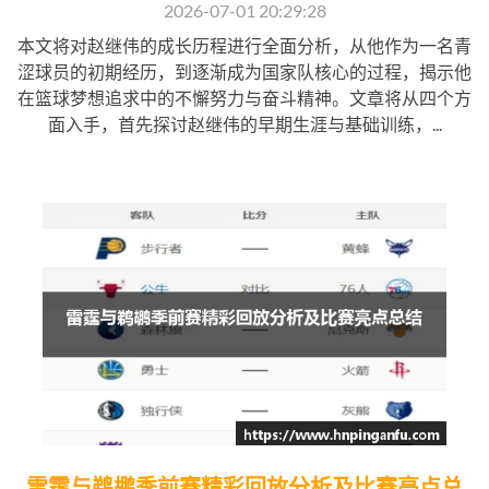
2026-07-01 20:29:28
本文将对赵继伟的成长历程进行全面分析，从他作为一名青
涩球员的初期经历，到逐渐成为国家队核心的过程，揭示他
在篮球梦想追求中的不懈努力与奋斗精神。文章将从四个方
面入手，首先探讨赵继伟的早期生涯与基础训练，...
雷霆与鹈鹕季前赛精彩回放分析及比赛亮点总