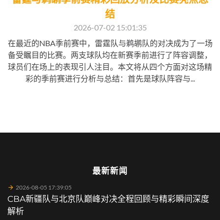
结
2026-07-02 15:01:35
在最近的NBA季前赛中，雷霆队与鹈鹕队的对决成为了一场
备受瞩目的比赛。两支球队均在新赛季前进行了阵容调整，
球员们在场上的表现引人注目。本文将从四个方面对这场精
彩的季前赛进行分析与总结：首先是球队阵容与...
最新新闻
2026-08-05 17:39:05
CBA新疆队与北京队巅峰对决全程回顾与精彩瞬间深度
解析