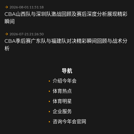
2026-08-01 11:51:18
CBA山西队与深圳队激战回顾及赛后深度分析展现精彩
瞬间
2026-07-21 21:26:50
CBA季后赛广东队与福建队对决精彩瞬间回顾与战术分
析
导航
介绍今年会
体育热点
体育明星
企业服务
咨询今年会官网