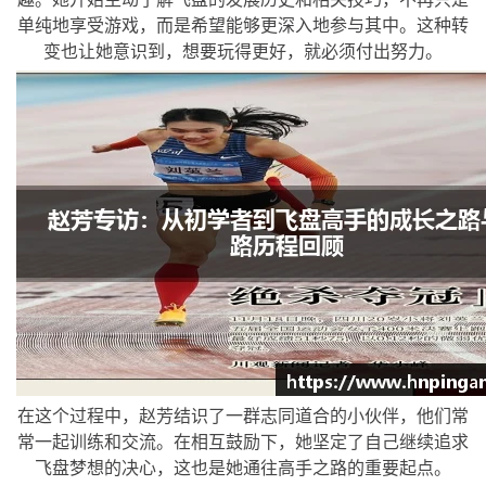
单纯地享受游戏，而是希望能够更深入地参与其中。这种转
变也让她意识到，想要玩得更好，就必须付出努力。
在这个过程中，赵芳结识了一群志同道合的小伙伴，他们常
常一起训练和交流。在相互鼓励下，她坚定了自己继续追求
飞盘梦想的决心，这也是她通往高手之路的重要起点。