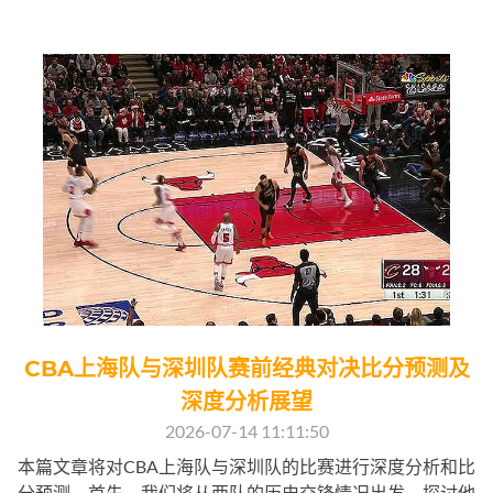
CBA上海队与深圳队赛前经典对决比分预测及
深度分析展望
2026-07-14 11:11:50
本篇文章将对CBA上海队与深圳队的比赛进行深度分析和比
分预测。首先，我们将从两队的历史交锋情况出发，探讨他