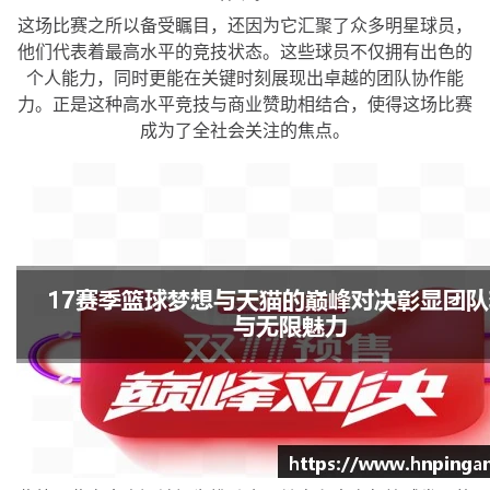
这场比赛之所以备受瞩目，还因为它汇聚了众多明星球员，
他们代表着最高水平的竞技状态。这些球员不仅拥有出色的
个人能力，同时更能在关键时刻展现出卓越的团队协作能
力。正是这种高水平竞技与商业赞助相结合，使得这场比赛
成为了全社会关注的焦点。