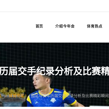
首页
介绍今年会
体育热点
历届交手纪录分析及比赛
页
体育明星
国足与日本历届交手纪录分析及比赛精彩瞬间