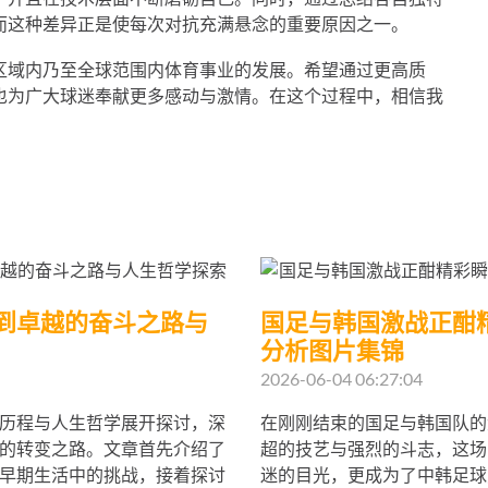
而这种差异正是使每次对抗充满悬念的重要原因之一。
区域内乃至全球范围内体育事业的发展。希望通过更高质
也为广大球迷奉献更多感动与激情。在这个过程中，相信我
到卓越的奋斗之路与
国足与韩国激战正酣
分析图片集锦
2026-06-04 06:27:04
历程与人生哲学展开探讨，深
在刚刚结束的国足与韩国队的
的转变之路。文章首先介绍了
超的技艺与强烈的斗志，这场
早期生活中的挑战，接着探讨
迷的目光，更成为了中韩足球