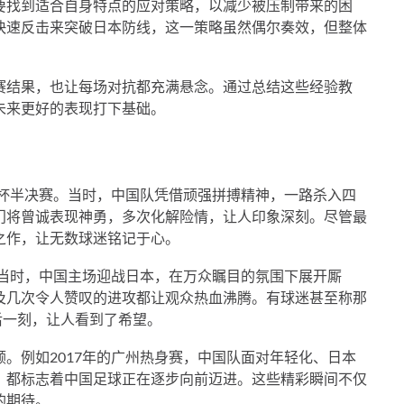
要找到适合自身特点的应对策略，以减少被压制带来的困
快速反击来突破日本防线，这一策略虽然偶尔奏效，但整体
赛结果，也让每场对抗都充满悬念。通过总结这些经验教
未来更好的表现打下基础。
洲杯半决赛。当时，中国队凭借顽强拼搏精神，一路杀入四
门将曾诚表现神勇，多次化解险情，让人印象深刻。尽管最
之作，让无数球迷铭记于心。
。当时，中国主场迎战日本，在万众瞩目的氛围下展开厮
及几次令人赞叹的进攻都让观众热血沸腾。有球迷甚至称那
后一刻，让人看到了希望。
。例如2017年的广州热身赛，中国队面对年轻化、日本
，都标志着中国足球正在逐步向前迈进。这些精彩瞬间不仅
的期待。