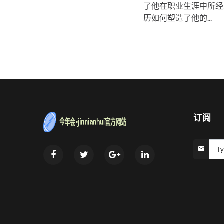
了他在职业生涯中所经
历如何塑造了他的...
订阅
Ty