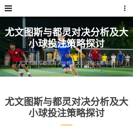
尤文图斯与都灵对决分析及大
小球投注策略探讨
首页
体育明星
尤文图斯与都灵对决分析及大小球投注策略探讨
尤文图斯与都灵对决分析及大
小球投注策略探讨