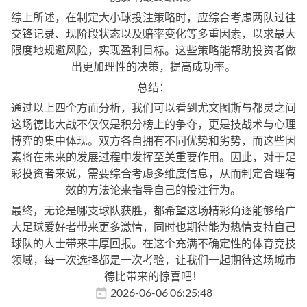
综上所述，在制定大小球投注策略时，应综合考虑两队过往
交锋记录、现阶段状态以及赔率变化等多重因素，以求最大
限度地规避风险，实现盈利目标。这些策略能帮助投资者做
出更加理性的决策，提高成功率。
总结：
通过以上四个方面分析，我们可以看到尤文图斯与都灵之间
这场德比大战不仅仅是积分榜上的争夺，更是技战术与心理
博弈的集中体现。双方各自拥有不同优势和劣势，而这些因
素将在未来的发展过程中发挥至关重要作用。因此，对于足
彩投资者来说，需要综合考虑多维度信息，从而制定合理有
效的方法论来指导自己的投注行为。
最终，无论是哪支球队获胜，都希望这场精彩角逐能够给广
大足球爱好者带来更多激情，同时也期待能为热情支持自己
球队的人士带来丰厚回报。在这个充满不确定性的体育竞技
领域，每一次选择都是一次考验，让我们一起期待这场城市
德比带来的惊喜吧！
2026-06-06 06:25:48