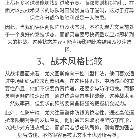
上都有多名球员能够找到进攻节奏。而都灵则相对挣扎，在
面对以技战术见长的球队时容易暴露防守漏洞，这对于打算
保住积分或争取胜利都是一大隐患。
因此，当我们评估两队阵容及状态时，不难发现尤文目前处
于一个良好的竞技状态，而都灵需要尽快调整以应对即将到
来的挑战。这种状态差异可能直接影响比赛结果及投注选
择。
3、战术风格比较
从战术层面来看，尤文图斯偏向于控制型打法，他们喜欢通
过中场组织调度来创造机会。在这种体系下，中场核心的重
要性凸显，他们不仅要负责传递，还要参与防守切换。而都
灵则更倾向快速反击，通过边路突击寻找破绽，这种战术虽
然效率高，但要求前锋线要具备极强的把握机会能力。
此外，在防守端，尤文注重整体防线的稳定性，通过高位逼
抢来限制对手的发展空间。他们通常采取紧凑型防守阵形，
以减少对方进攻机会。而都灵若想逆转局势，则需要加强自
身后防线，不然很容易被尤文本土优势所吞噬。