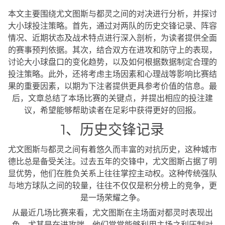
本文主要围绕尤文图斯与都灵之间的对决进行分析，并探讨
大小球投注策略。首先，通过对两队的历史交锋记录、阵容
情况、近期状态及战术特点进行深入剖析，为读者提供全面
的赛事预判依据。其次，结合双方在进攻和防守上的表现，
讨论大小球盘口的变化趋势，以及如何根据数据制定合理的
投注策略。此外，还将考虑主场因素和心理战等影响比赛结
果的重要因素，以期为下注者提供更具参考价值的信息。最
后，文章总结了本场比赛的关键点，并提出相应的投注建
议，希望能够帮助读者在足彩中获得更好的回报。
1、历史交锋记录
尤文图斯与都灵之间有着悠久而丰富的对抗历史，这种城市
德比总是备受关注。过去五年的交锋中，尤文图斯占据了明
显优势，他们在胜负关系上往往掌控主动权。这种传统强队
与地方球队之间的较量，往往不仅仅是积分榜上的竞争，更
是一场荣耀之争。
从最近几场比赛来看，尤文图斯在主场面对都灵时表现出
色，尤其是在进攻端，他们常常能够利用主场之利压制对