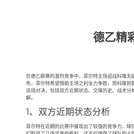
德乙精
在德乙联赛的激烈竞争中，菲尔特主场迎战科隆无
色，菲尔特希望借助主场之利全力争胜，而科隆则
这场对决，包括双方近期状态、交锋历史、战术分
解。
1、双方近期状态分析
菲尔特在近期的比赛中展现出了较强的竞争力，球
们取得了几场宝贵的胜利，这不仅增强了球队的士