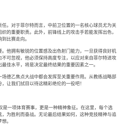
责任。对于菲尔特而言，中前卫位置的一名核心球员尤为关
组织的重要职责。此外，前锋线上的攻击手若能发挥出色，
响到比赛走向。
要。他拥有敏锐的位置感及出色射门能力，一旦获得良好机
也不可忽视，他必须保持高度专注，以应对来自菲尔特进攻
出最佳水平，将是决定最终结果的重要因素之一。
一场德乙焦点大战中都会发挥至关重要作用。从教练战略部
分，让我们拭目以待这精彩绝伦的一役吧！
，不仅仅是一项体育赛事，更是一种精神象征。在这里，每个选
弦，为胜利而奋战。无论最后结果如何，这种竞技精神与追
梦想。