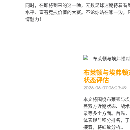
同时，在即将到来的这一晚，无数足球迷期待着看
水平、富有竞技价值的大赛。不论你站在哪一边，
情魅力！
布莱顿与埃弗顿
状态评估
2026-06-07 06:23:49
本文将围绕布莱顿与埃
盖双方近期状态、战术
录等多个方面。首先，
体表现与积分排名，了
接着，将细致分析...