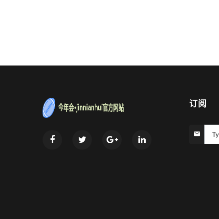
订阅
Ty