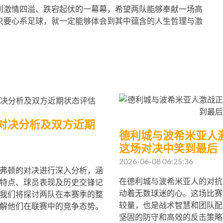
到激情四溢、跌宕起伏的一幕幕，希望两队能够奉献一场高
只要心系足球，就一定能够体会到其中蕴含的人生哲理与激
对决分析及双方近期
德利城与波希米亚人
这场对决中笑到最后
2026-06-08 06:25:36
弗顿的对决进行深入分析，涵
在德利城与波希米亚人的对抗
特点、球员表现及历史交锋记
动着无数球迷的心。这场比赛
我们将探讨两队在本赛季的整
较量，也是战术智慧和团队配
解他们在联赛中的竞争态势。
坚固的防守和高效的反击策略