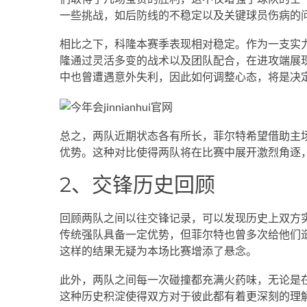
一些挑战，如后防线的不稳定以及关键球员伤病的
相比之下，科隆本赛季表现相对稳定。作为一支实
隆通过灵活多变的战术以及团队配合，在进攻端展
中也曾遭遇意外失利，因此如何调整心态，将是决
总之，两队近期状态各有所长，菲尔特希望借助主
优势。这种对比使得两队将在比赛中展开激烈角逐
2、交锋历史回顾
回顾两队之间以往交锋记录，可以发现历史上双方
传统强队具备一定优势，但菲尔特也曾多次给他们
这样的结果无疑为本场比赛增添了悬念。
此外，两队之间每一次碰撞都充满火药味，无论是
这种历史积淀使得双方对于彼此都有着更深刻的理