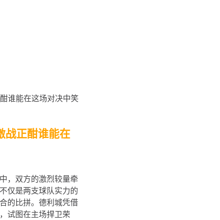
激战正酣谁能在
中，双方的激烈较量牵
不仅是两支球队实力的
合的比拼。德利城凭借
，试图在主场捍卫荣