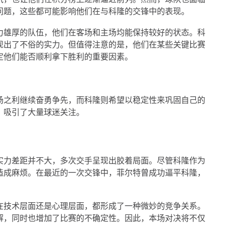
问题，这些都可能影响他们在与科隆的交锋中的表现。
力雄厚的队伍，他们在客场和主场均能保持较好的状态。科
现出了不俗的实力。但值得注意的是，他们在某些关键比赛
定他们能否顺利拿下胜利的重要因素。
场之利继续奋勇争先，而科隆则希望以稳定性来巩固自己的
，吸引了大量球迷关注。
实力差距并不大，多次交手呈现出胶着局面。尽管科隆作为
造成麻烦。在最近的一次交锋中，菲尔特曾成功逼平科隆，
在技术层面还是心理层面，都形成了一种微妙的竞争关系。
解，同时也增加了比赛的不确定性。因此，本场对决将不仅