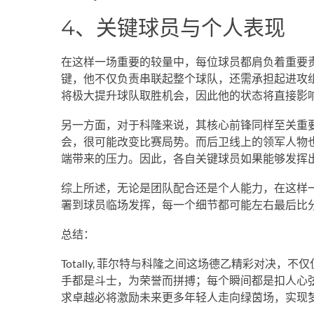
4、关键球员与个人表现
在这样一场重要的较量中，每位球员都肩负着重要
键，他不仅负责串联起整个球队，还需承担起进攻
将极大提升球队取胜机会，因此他的状态将直接影
另一方面，对于科隆来说，其核心前锋同样至关重
会，很可能改变比赛局势。而后卫线上的领军人物
端带来的压力。因此，各自关键球员如果能够发挥
综上所述，无论是团队配合还是个人能力，在这样
署到球员临场发挥，每一个细节都可能左右最后比
总结：
Totally, 菲尔特与科隆之间这场德乙精彩对决
手都是斗士，为荣誉而拼搏；每个瞬间都是扣人心
求卓越必将激励未来更多年轻人走向绿茵场，实现