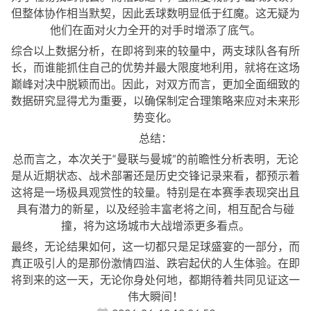
但整体协作相当默契，因此丢球数明显低于红魔。这无疑为
他们在面对火力全开的对手时增添了底气。
综合以上数据分析，在即将到来的较量中，两支球队各有所
长，而谁能抓住自己的优势并最大限度地利用，就将在这场
巅峰对决中脱颖而出。因此，对双方而言，更加全面细致的
数据研究显得尤为重要，以确保制定合理策略来应对未来形
势变化。
总结：
总而言之，本次关于“曼联与曼城”的前瞻性分析表明，无论
是从近期状态、战术部署还是历史交锋记录来看，都预示着
这将是一场极具观赏性的较量。特别是在本赛季表现突出且
具有潜力的新星，以及经验丰富老将之间，相互配合与碰
撞，将为这场城市大战增添更多看点。
最终，无论结果如何，这一切都只是足球盛宴的一部分，而
真正吸引人的是那份激情四溢、跌宕起伏的人生体验。在即
将到来的这一天，无论你身处何地，都期待着共同见证这一
伟大瞬间！