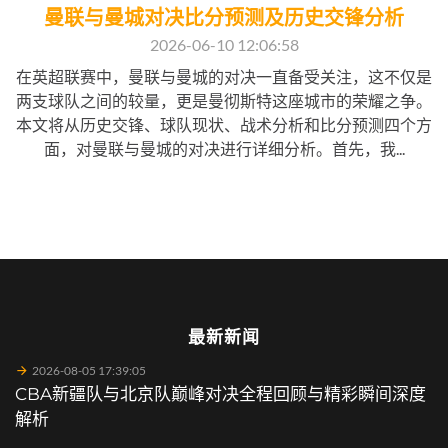
曼联与曼城对决比分预测及历史交锋分析
2026-06-10 12:06:58
在英超联赛中，曼联与曼城的对决一直备受关注，这不仅是
两支球队之间的较量，更是曼彻斯特这座城市的荣耀之争。
本文将从历史交锋、球队现状、战术分析和比分预测四个方
面，对曼联与曼城的对决进行详细分析。首先，我...
最新新闻
2026-08-05 17:39:05
CBA新疆队与北京队巅峰对决全程回顾与精彩瞬间深度
解析