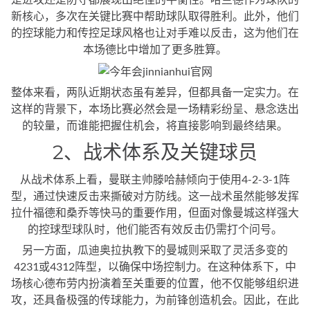
新核心，多次在关键比赛中帮助球队取得胜利。此外，他们
的控球能力和传控足球风格也让对手难以反击，这为他们在
本场德比中增加了更多胜算。
整体来看，两队近期状态虽有差异，但都具备一定实力。在
这样的背景下，本场比赛必然会是一场精彩纷呈、悬念迭出
的较量，而谁能把握住机会，将直接影响到最终结果。
2、战术体系及关键球员
从战术体系上看，曼联主帅滕哈赫倾向于使用4-2-3-1阵
型，通过快速反击来撕破对方防线。这一战术虽然能够发挥
拉什福德和桑乔等快马的重要作用，但面对像曼城这样强大
的控球型球队时，他们能否有效反击仍需打个问号。
另一方面，瓜迪奥拉执教下的曼城则采取了灵活多变的
4231或4312阵型，以确保中场控制力。在这种体系下，中
场核心德布劳内扮演着至关重要的位置，他不仅能够组织进
攻，还具备极强的传球能力，为前锋创造机会。因此，在此