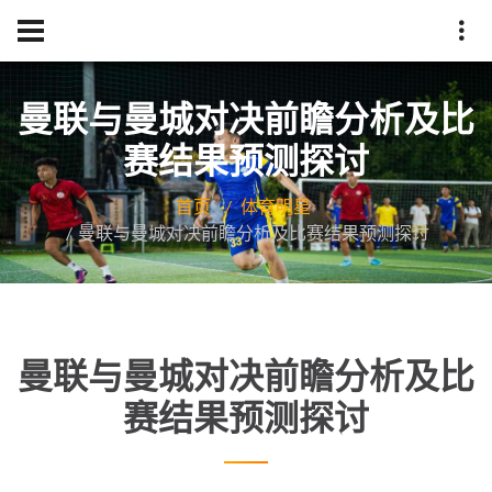
曼联与曼城对决前瞻分析及比
赛结果预测探讨
首页
体育明星
曼联与曼城对决前瞻分析及比赛结果预测探讨
曼联与曼城对决前瞻分析及比
赛结果预测探讨