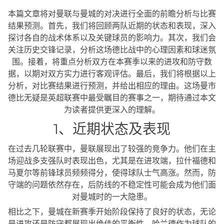
本篇文章将对曼联与曼城的对决进行全面的前瞻分析与比赛
结果预测。首先，我们将回顾两队近期的状态和表现，深入
探讨各自的战术体系以及关键球员的影响力。其次，我们会
关注历史交锋记录，分析这场德比战中的心理因素和球迷氛
围。接着，将重点分析双方在本赛季以来的进攻和防守数
据，以期对双方实力进行客观评估。最后，我们将根据以上
分析，对比赛结果进行预测，并给出相应的理由。这场曼市
德比无疑是英超联赛中最受瞩目的赛事之一，期待通过本文
为读者提供更深入的理解。
1、近期状态及表现
在过去几轮联赛中，曼联展现出了较强的竞争力。他们在主
场迎战多支强队时表现出色，尤其是在进攻端，拉什福德和
马夏尔等前锋球员频频得分，使得球队士气高涨。然而，防
守端的问题依然存在，后防线的不稳定性可能会成为他们面
对曼城时的一大隐患。
相比之下，曼城在新赛季开始阶段保持了良好的状态，无论
是进攻还是防守都展现出绝佳的平衡性。哈兰德作为球队的