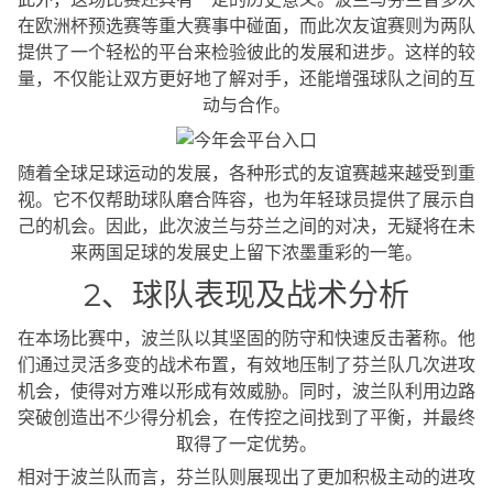
在欧洲杯预选赛等重大赛事中碰面，而此次友谊赛则为两队
提供了一个轻松的平台来检验彼此的发展和进步。这样的较
量，不仅能让双方更好地了解对手，还能增强球队之间的互
动与合作。
随着全球足球运动的发展，各种形式的友谊赛越来越受到重
视。它不仅帮助球队磨合阵容，也为年轻球员提供了展示自
己的机会。因此，此次波兰与芬兰之间的对决，无疑将在未
来两国足球的发展史上留下浓墨重彩的一笔。
2、球队表现及战术分析
在本场比赛中，波兰队以其坚固的防守和快速反击著称。他
们通过灵活多变的战术布置，有效地压制了芬兰队几次进攻
机会，使得对方难以形成有效威胁。同时，波兰队利用边路
突破创造出不少得分机会，在传控之间找到了平衡，并最终
取得了一定优势。
相对于波兰队而言，芬兰队则展现出了更加积极主动的进攻