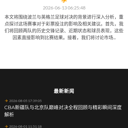
2026-06-13 06:25:48
本文将围绕波兰与英格兰足球对决的背景进行深入分析，重
点探讨这场赛事对于彩票投注的影响及相关建议。首先，我
们将回顾两队的历史交锋记录、近期状态和球员表现，这些
因素直接影响到比赛结果。接着，我们将讨论市场...
最新新闻
2026-08-05 17:39:05
CBA新疆队与北京队巅峰对决全程回顾与精彩瞬间深度
解析
2026-08-01 11:51:18