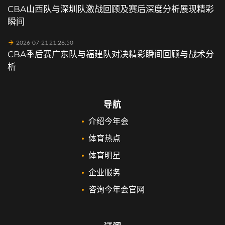
CBA山西队与深圳队激战回顾及赛后深度分析展现精彩
瞬间
2026-07-21 21:26:50
CBA季后赛广东队与福建队对决精彩瞬间回顾与战术分
析
导航
介绍今年会
体育热点
体育明星
企业服务
咨询今年会官网