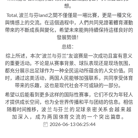
想。
Total, 波兰与芬land之間不僅僅是一場比賽，更是一種文化
與情感上的交流。在這個過程中，人們共同見證著體育運動
帶來的不斷成長與變化，希望未來能夠持續保持這樣良好的
發展勢頭！
总结：
综上所述，本次“波兰与芬兰”友谊赛是一次成功且富有意义
的重要活动。不论是从赛事背景、球队表现还是现场氛围，
都充分展示出足球作为一种全民运动所蕴含的人文价值。同
时，通过这类活动，两国人民能够加强联系，共同享受体育
带来的乐趣，这也是现代社会不可或缺的一部分。
希望以后能看到更多这样的国际性赛事，它们不仅为年轻人
才提供成长空间，也为全世界传播和平与团结的信息。相信
随着时间推移，波 兰 与芬 兰 的 足球 亲 密 关系 会 越 来 越
加 深 入 ， 成 为 两 国 体育 交 流 的 一 个 突 出 篇章 。
2026-06-13 06:25:44