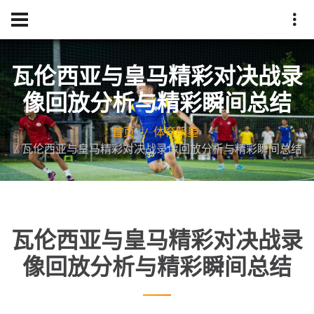
瓦伦西亚与皇马精彩对决战录
像回放分析与精彩瞬间总结
首页
体育明星
瓦伦西亚与皇马精彩对决战录像回放分析与精彩瞬间总结
瓦伦西亚与皇马精彩对决战录
像回放分析与精彩瞬间总结