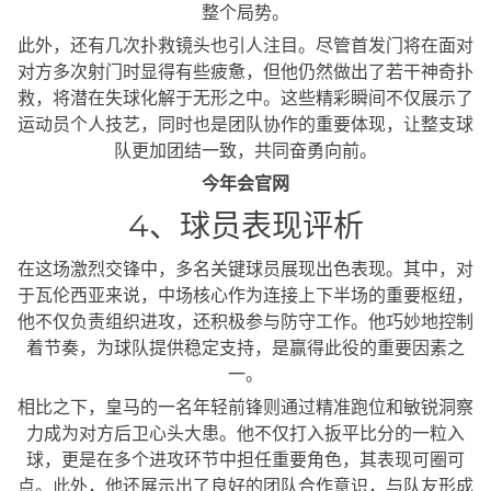
整个局势。
此外，还有几次扑救镜头也引人注目。尽管首发门将在面对
对方多次射门时显得有些疲惫，但他仍然做出了若干神奇扑
救，将潜在失球化解于无形之中。这些精彩瞬间不仅展示了
运动员个人技艺，同时也是团队协作的重要体现，让整支球
队更加团结一致，共同奋勇向前。
今年会官网
4、球员表现评析
在这场激烈交锋中，多名关键球员展现出色表现。其中，对
于瓦伦西亚来说，中场核心作为连接上下半场的重要枢纽，
他不仅负责组织进攻，还积极参与防守工作。他巧妙地控制
着节奏，为球队提供稳定支持，是赢得此役的重要因素之
一。
相比之下，皇马的一名年轻前锋则通过精准跑位和敏锐洞察
力成为对方后卫心头大患。他不仅打入扳平比分的一粒入
球，更是在多个进攻环节中担任重要角色，其表现可圈可
点。此外，他还展示出了良好的团队合作意识，与队友形成