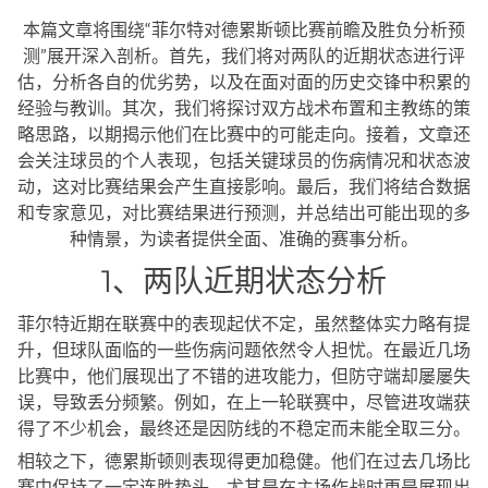
本篇文章将围绕“菲尔特对德累斯顿比赛前瞻及胜负分析预
测”展开深入剖析。首先，我们将对两队的近期状态进行评
估，分析各自的优劣势，以及在面对面的历史交锋中积累的
经验与教训。其次，我们将探讨双方战术布置和主教练的策
略思路，以期揭示他们在比赛中的可能走向。接着，文章还
会关注球员的个人表现，包括关键球员的伤病情况和状态波
动，这对比赛结果会产生直接影响。最后，我们将结合数据
和专家意见，对比赛结果进行预测，并总结出可能出现的多
种情景，为读者提供全面、准确的赛事分析。
1、两队近期状态分析
菲尔特近期在联赛中的表现起伏不定，虽然整体实力略有提
升，但球队面临的一些伤病问题依然令人担忧。在最近几场
比赛中，他们展现出了不错的进攻能力，但防守端却屡屡失
误，导致丢分频繁。例如，在上一轮联赛中，尽管进攻端获
得了不少机会，最终还是因防线的不稳定而未能全取三分。
相较之下，德累斯顿则表现得更加稳健。他们在过去几场比
赛中保持了一定连胜势头，尤其是在主场作战时更是展现出