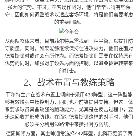
强大的气势。不过，在客场作战时，他们常常显得有些保
守，因此如何调整战术以适应客场环境，将是他们需要考虑
的重要问题。
从两队整体来看，目前菲尔特急需找到一种平衡，以提升防
守质量。同时，如果能够继续保持住进攻火力，他们在面对
德累斯顿时或许会有所作为。而德累斯顿则需要在保持原有
优势的同时，加强对于领先局面的控制，以避免被逆转带来
的打击。
2、战术布置与教练策略
菲尔特主帅在战术布置上倾向于采用433阵型，这一阵型能
够有效增强中场控制力，同时也为前锋提供支持。但这一体
系要求球员具备较强的跑动能力，尤其是在反击过程中，要
迅速回收并形成防线。在面对德累斯顿这样的对手时，他们
必须充分利用边路传中来撕扯对方防线。
德累斯顿方面，其主帅通常选择442阵型，此阵形强调了两