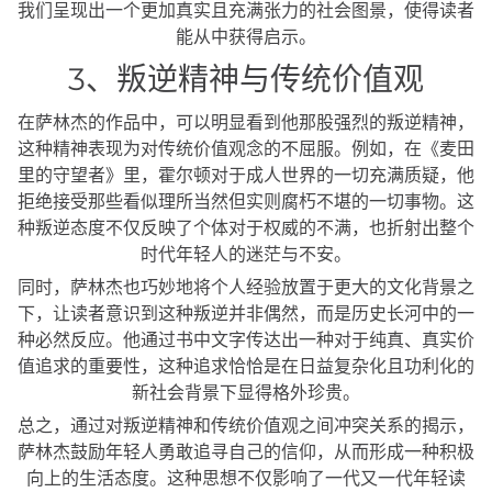
我们呈现出一个更加真实且充满张力的社会图景，使得读者
能从中获得启示。
3、叛逆精神与传统价值观
在萨林杰的作品中，可以明显看到他那股强烈的叛逆精神，
这种精神表现为对传统价值观念的不屈服。例如，在《麦田
里的守望者》里，霍尔顿对于成人世界的一切充满质疑，他
拒绝接受那些看似理所当然但实则腐朽不堪的一切事物。这
种叛逆态度不仅反映了个体对于权威的不满，也折射出整个
时代年轻人的迷茫与不安。
同时，萨林杰也巧妙地将个人经验放置于更大的文化背景之
下，让读者意识到这种叛逆并非偶然，而是历史长河中的一
种必然反应。他通过书中文字传达出一种对于纯真、真实价
值追求的重要性，这种追求恰恰是在日益复杂化且功利化的
新社会背景下显得格外珍贵。
总之，通过对叛逆精神和传统价值观之间冲突关系的揭示，
萨林杰鼓励年轻人勇敢追寻自己的信仰，从而形成一种积极
向上的生活态度。这种思想不仅影响了一代又一代年轻读