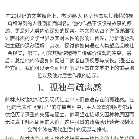
在20世纪的文学舞台上，杰罗姆·大卫·萨林杰以其独特的视
角和深刻的人性剖析而闻名。他的作品不仅仅是故事的叙
述，更是对人类内心深处的探索。本文将从四个方面详细探
讨萨林杰的文学世界及其对人性的影响：首先，分析他对孤
独主题的深刻理解；其次，探讨他如何通过人物塑造反映社
会现实；第三，研究其叛逆精神与传统价值观的冲突；最
后，总结他的作品如何促进了读者自我反思与成长。通过这
些方面，我们可以更全面地理解萨林杰在文学史上的重要地
位以及他对后世作家的启示。
1、孤独与疏离感
萨林杰敏锐地捕捉到现代社会中人们普遍存在的孤独感。在
他的代表作《麦田里的守望者》中，主人公霍尔顿·考尔菲
德经历了深重的失落与孤立，他渴望连接却又因种种原因而
无法真正融入周围的人群。这种强烈的疏离感让读者深刻体
会到个体在现代生活中的无奈与挣扎。
此外，萨林杰笔下的人物往往被置于一种复杂的人际关系网