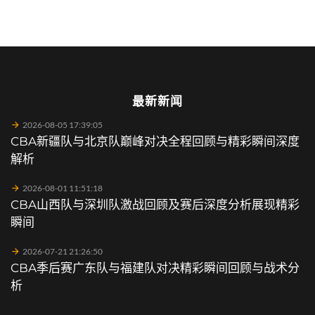
最新新闻
2026-08-05 17:39:05
CBA新疆队与北京队巅峰对决全程回顾与精彩瞬间深度
解析
2026-08-01 11:51:18
CBA山西队与深圳队激战回顾及赛后深度分析展现精彩
瞬间
2026-07-21 21:26:50
CBA季后赛广东队与福建队对决精彩瞬间回顾与战术分
析