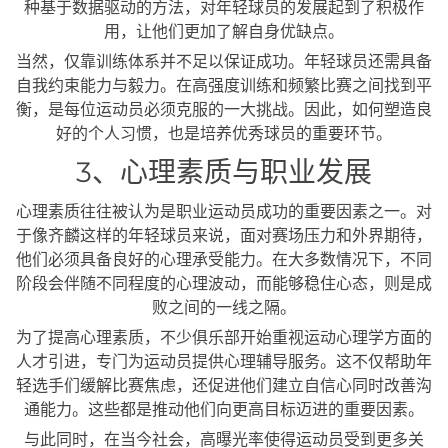
种基于数据驱动的方法，对年轻球员的发展起到了积极作
用，让他们更加了解自身优缺点。
当然，仅靠训练体系并不足以保证成功。年轻球员还需具备
自我约束能力与毅力。在高强度训练和频繁比赛之间找到平
衡，是每位运动员必须克服的一大挑战。因此，如何塑造良
好的个人习惯，也是培养优秀球员的重要环节。
3、心理素质与职业发展
心理素质往往被认为是职业运动员成功的重要因素之一。对
于像齐麟这样的年轻球员来说，面对赛场压力和外界期待，
他们必须具备良好的心理承受能力。在大多数情况下，不同
阶段会伴随不同程度的心理波动，而能够稳住心态，则是成
败之间的一线之隔。
为了提高心理素质，不少俱乐部开始重视运动心理学方面的
人才引进，专门为运动员提供心理辅导服务。这不仅帮助年
轻选手们缓解比赛焦虑，还促进他们建立自信心同时改善沟
通能力。这些都是推动他们向更高目标迈进的重要因素。
与此同时，在当今社会，高曝光率使得运动员受到更多关