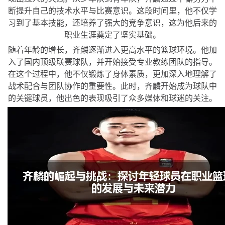
断提升自己的技术水平与比赛意识。这段时间里，他不仅学
习到了基本技能，还培养了强大的竞争意识，这为他后来的
职业生涯奠定了坚实基础。
随着年龄的增长，齐麟逐渐进入更高水平的篮球环境。他加
入了国内顶级联赛球队，并开始接受专业教练团队的指导。
在这个过程中，他不仅锻炼了身体素质，更加深入地理解了
战术配合与团队协作的重要性。此时，齐麟开始成为球队中
的关键球员，他出色的表现吸引了众多媒体和球迷的关注。