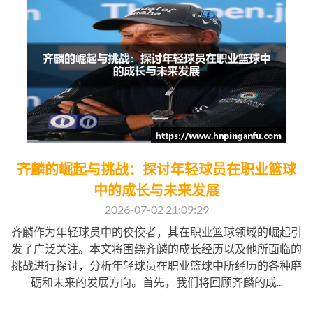
齐麟的崛起与挑战：探讨年轻球员在职业篮球
中的成长与未来发展
2026-07-02 21:09:29
齐麟作为年轻球员中的佼佼者，其在职业篮球领域的崛起引
发了广泛关注。本文将围绕齐麟的成长经历以及他所面临的
挑战进行探讨，分析年轻球员在职业篮球中所经历的各种磨
砺和未来的发展方向。首先，我们将回顾齐麟的成...