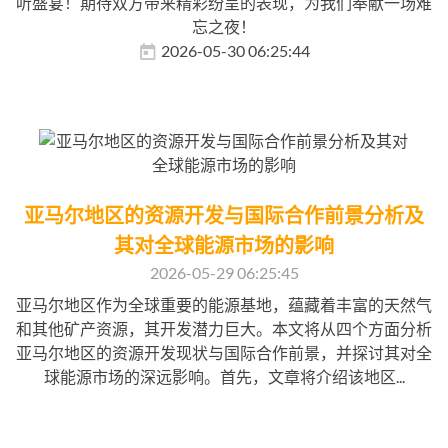
听盛宴！期待双方带来精彩纷呈的表现，为我们奉献一场难
忘之夜！
2026-05-30 06:25:44
亚马尔地区的资源开发与国际合作前景分析及
其对全球能源市场的影响
2026-05-29 06:25:45
亚马尔地区作为全球重要的能源基地，蕴藏着丰富的天然气
和其他矿产资源，其开发潜力巨大。本文将从四个方面分析
亚马尔地区的资源开发现状与国际合作前景，并探讨其对全
球能源市场的深远影响。首先，文章将介绍该地区...