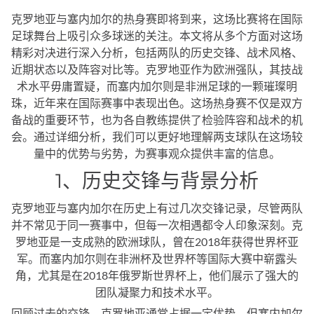
克罗地亚与塞内加尔的热身赛即将到来，这场比赛将在国际
足球舞台上吸引众多球迷的关注。本文将从多个方面对这场
精彩对决进行深入分析，包括两队的历史交锋、战术风格、
近期状态以及阵容对比等。克罗地亚作为欧洲强队，其技战
术水平毋庸置疑，而塞内加尔则是非洲足球的一颗璀璨明
珠，近年来在国际赛事中表现出色。这场热身赛不仅是双方
备战的重要环节，也为各自教练提供了检验阵容和战术的机
会。通过详细分析，我们可以更好地理解两支球队在这场较
量中的优势与劣势，为赛事观众提供丰富的信息。
1、历史交锋与背景分析
克罗地亚与塞内加尔在历史上有过几次交锋记录，尽管两队
并不常见于同一赛事中，但每一次相遇都令人印象深刻。克
罗地亚是一支成熟的欧洲球队，曾在2018年获得世界杯亚
军。而塞内加尔则在非洲杯及世界杯等国际大赛中崭露头
角，尤其是在2018年俄罗斯世界杯上，他们展示了强大的
团队凝聚力和技术水平。
回顾过去的交锋，克罗地亚通常占据一定优势，但塞内加尔