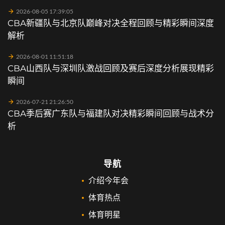
2026-08-05 17:39:05
CBA新疆队与北京队巅峰对决全程回顾与精彩瞬间深度
解析
2026-08-01 11:51:18
CBA山西队与深圳队激战回顾及赛后深度分析展现精彩
瞬间
2026-07-21 21:26:50
CBA季后赛广东队与福建队对决精彩瞬间回顾与战术分
析
导航
介绍今年会
体育热点
体育明星