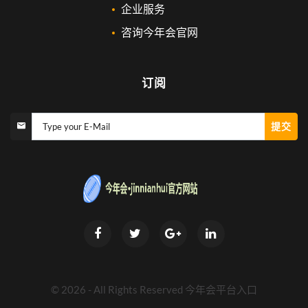
企业服务
咨询今年会官网
订阅
提交
Type your E-Mail
©
2026
- All Rights Reserved
今年会平台入口