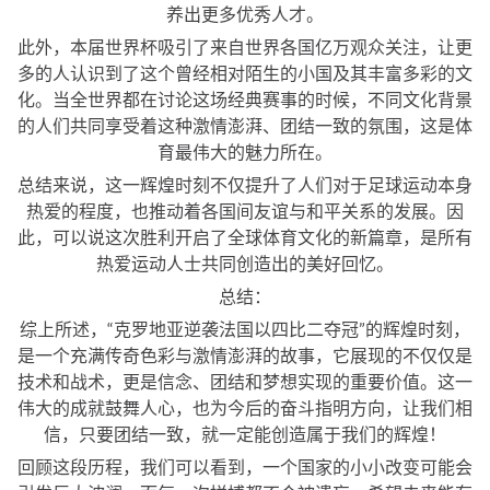
养出更多优秀人才。
此外，本届世界杯吸引了来自世界各国亿万观众关注，让更
多的人认识到了这个曾经相对陌生的小国及其丰富多彩的文
化。当全世界都在讨论这场经典赛事的时候，不同文化背景
的人们共同享受着这种激情澎湃、团结一致的氛围，这是体
育最伟大的魅力所在。
总结来说，这一辉煌时刻不仅提升了人们对于足球运动本身
热爱的程度，也推动着各国间友谊与和平关系的发展。因
此，可以说这次胜利开启了全球体育文化的新篇章，是所有
热爱运动人士共同创造出的美好回忆。
总结：
综上所述，“克罗地亚逆袭法国以四比二夺冠”的辉煌时刻，
是一个充满传奇色彩与激情澎湃的故事，它展现的不仅仅是
技术和战术，更是信念、团结和梦想实现的重要价值。这一
伟大的成就鼓舞人心，也为今后的奋斗指明方向，让我们相
信，只要团结一致，就一定能创造属于我们的辉煌！
回顾这段历程，我们可以看到，一个国家的小小改变可能会