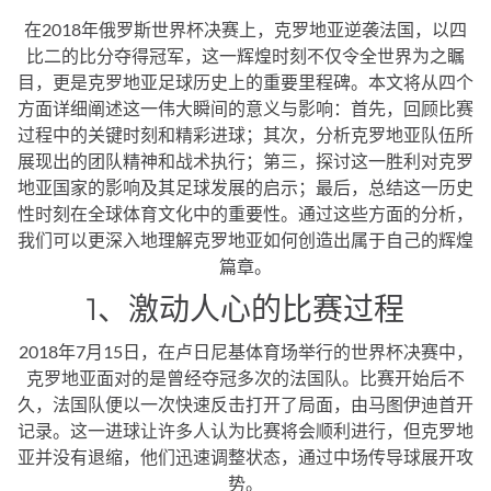
在2018年俄罗斯世界杯决赛上，克罗地亚逆袭法国，以四
比二的比分夺得冠军，这一辉煌时刻不仅令全世界为之瞩
目，更是克罗地亚足球历史上的重要里程碑。本文将从四个
方面详细阐述这一伟大瞬间的意义与影响：首先，回顾比赛
过程中的关键时刻和精彩进球；其次，分析克罗地亚队伍所
展现出的团队精神和战术执行；第三，探讨这一胜利对克罗
地亚国家的影响及其足球发展的启示；最后，总结这一历史
性时刻在全球体育文化中的重要性。通过这些方面的分析，
我们可以更深入地理解克罗地亚如何创造出属于自己的辉煌
篇章。
1、激动人心的比赛过程
2018年7月15日，在卢日尼基体育场举行的世界杯决赛中，
克罗地亚面对的是曾经夺冠多次的法国队。比赛开始后不
久，法国队便以一次快速反击打开了局面，由马图伊迪首开
记录。这一进球让许多人认为比赛将会顺利进行，但克罗地
亚并没有退缩，他们迅速调整状态，通过中场传导球展开攻
势。