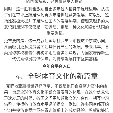
的国家喝彩，这种情绪令人振奋。
同时，这一胜利也激励着更多年轻人投身于足球运动。从孩
子们在草坪上踢足球到青少年培训班蓬勃发展，可以说，这
场比赛极大提升了足球在国内的发展热潮，使越来越多的人
意识到足球不仅仅是一项运动，更是一种文化和身份认同的
重要象征。
更重要的是，这一成就让国际社会重新审视这个东欧小国，
从而吸引更多投资者关注其体育产业的发展。未来几年，各
类足球学校和青训机构如雨后春笋般涌现，为国家培养新生
代优秀球员提供保障，为持续发展打下坚实基础。
今年会平台入口
4、全球体育文化的新篇章
克罗地亚赢得世界杯冠军，不仅是他们自身努力奋斗的结
果，也是全球体育文化不断交融发展的体现。在这个信息化
迅速发展的时代，各国之间更加频繁交流与合作，相互学习
借鉴，使得各自体育水平逐渐提高。例如，许多国家都开始
学习并模仿克罗地亚在青训体系上的成功经验，希望能够培