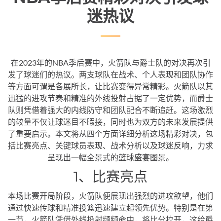
迷热议
在2023年的NBA季后赛中，火箭队与爵士队的对决再次引
发了球迷们的热议。两支球队在战术、个人表现和团队协作
等方面可谓是各展所长，让比赛变得异常精彩。火箭队以其
迅猛的进攻节奏和精准的外线投射占据了一定优势，而爵士
队则凭借着强大的内线防守和团队配合不断追赶。这场激烈
的较量不仅让球迷目不暇接，同时也为双方的未来发展提供
了重要启示。本文将从四个方面详细分析这场精彩对决，包
括比赛亮点、关键球员表现、战术分析以及球迷反响，力求
呈现出一幅全景式的篮球盛宴图景。
1、比赛亮点
本场比赛开局阶段，火箭队便展现出强烈的进攻欲望，他们
通过快速传球和精准投篮迅速建立起领先优势。特别是在第
一节，火箭队凭借外线投射频频命中，将比分拉开，这给爵