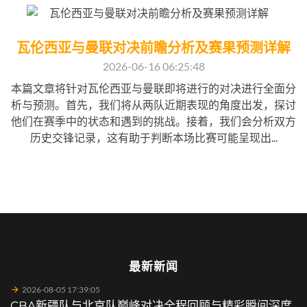
瓦伦西亚与曼联对决前瞻分析及赛果预测详解
2026-06-16 06:25:48
本篇文章将针对瓦伦西亚与曼联即将进行的对决进行全面分
析与预测。首先，我们将从两队近期表现的角度出发，探讨
他们在赛季中的状态和遇到的挑战。接着，我们会分析双方
历史交锋记录，这有助于判断本场比赛可能呈现出...
最新新闻
2026-08-05 17:39:05
CBA新疆队与北京队巅峰对决全程回顾与精彩瞬间深度