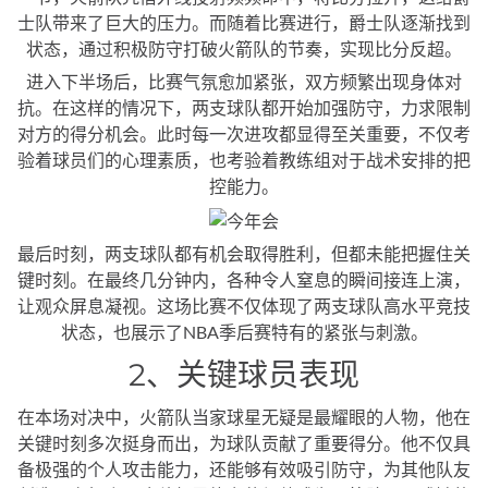
士队带来了巨大的压力。而随着比赛进行，爵士队逐渐找到
状态，通过积极防守打破火箭队的节奏，实现比分反超。
进入下半场后，比赛气氛愈加紧张，双方频繁出现身体对
抗。在这样的情况下，两支球队都开始加强防守，力求限制
对方的得分机会。此时每一次进攻都显得至关重要，不仅考
验着球员们的心理素质，也考验着教练组对于战术安排的把
控能力。
最后时刻，两支球队都有机会取得胜利，但都未能把握住关
键时刻。在最终几分钟内，各种令人窒息的瞬间接连上演，
让观众屏息凝视。这场比赛不仅体现了两支球队高水平竞技
状态，也展示了NBA季后赛特有的紧张与刺激。
2、关键球员表现
在本场对决中，火箭队当家球星无疑是最耀眼的人物，他在
关键时刻多次挺身而出，为球队贡献了重要得分。他不仅具
备极强的个人攻击能力，还能够有效吸引防守，为其他队友