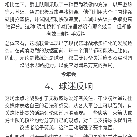
相比之下，爵士队则采取了一种更为稳健的方法，以严密防
守为基础，通过积极反击寻找机会。他们利用大个子内线强
硬拼抢篮板，并试图控制快攻速度，以减少失误并争取更高
效得分。这种“稳扎稳打”的打法虽然没有那么炫目，但却能
有效压制对手发挥。
总体来看，这场较量体现出了现代篮球战术多样化的发展趋
势。在紧凑激烈的数据面前，每一个细节都可能决定胜负。
因此，无论是教练还是球员，都需要具备灵活应变及实时调
整战术思路能力，以便应对瞬息万变的赛局。
今年会
4、球迷反响
这场焦点之战吸引了无数篮球爱好者关注，不少粉丝通过社
交媒体表达自己的看法和感受。从各大平台上可以看到，有
关这场比赛的话题讨论如潮水般涌现。一些忠实于火箭队或
爵士队的粉丝纷纷分享自己的观点，对自己支持球队提出建
议或者给予赞美，这种互动增强了赛事氛围。
与此同时，对于一些中立观众而言，他们更多地关注于比赛