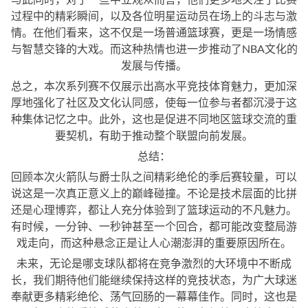
过程中的精彩瞬间，以及各位明星运动员在场上的斗志与激
情。在他们看来，这不仅是一场普通篮球赛，更是一场情感
与智慧交锋的大戏。而这种热情也进一步推动了NBA文化的
发展与传播。
总之，本次系列赛不仅展示出高水平竞技体育魅力，更加深
厚地强化了社区及文化认同感，使每一位参与者都沉浸于这
种集体记忆之中。此外，这也是促进不同地区篮球交流的重
要契机，有助于推动整个联盟向前发展。
总结：
回顾本次火箭队与爵士队之间精彩绝伦的季后赛较量，可以
说这是一次真正意义上的巅峰碰撞。不论是技术层面的比拼
还是心理博弈，都让人充分体验到了篮球运动的不凡魅力。
有时候，一分钟、一秒钟甚至一个回合，都可能改变整局游
戏走向，而这种悬念正是让人心潮澎湃的重要原因所在。
未来，无论是哪支球队都将在竞争激烈的大环境中不断成
长，我们期待他们能继续保持这样的竞技状态，为广大球迷
奉献更多精彩绝伦、荡气回肠的一幕幕佳作。同时，这也是