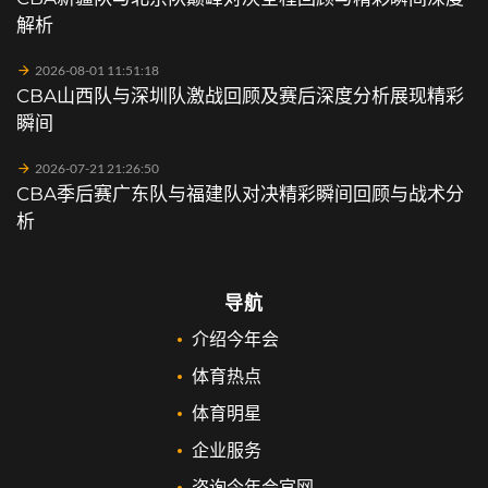
解析
2026-08-01 11:51:18
CBA山西队与深圳队激战回顾及赛后深度分析展现精彩
瞬间
2026-07-21 21:26:50
CBA季后赛广东队与福建队对决精彩瞬间回顾与战术分
析
导航
介绍今年会
体育热点
体育明星
企业服务
咨询今年会官网