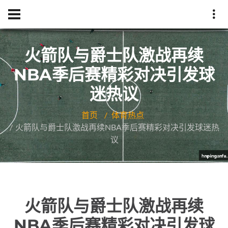
火箭队与爵士队激战再续
NBA季后赛精彩对决引发球
迷热议
首页
体育热点
火箭队与爵士队激战再续NBA季后赛精彩对决引发球迷热
议
火箭队与爵士队激战再续
NBA季后赛精彩对决引发球