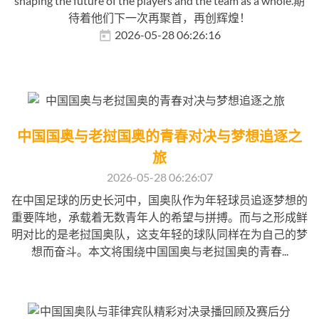
shaping the future of the players and the team as a whole.期
待着他们下一次再聚首，再创辉煌！
2026-05-28 06:26:16
中国国奥与老挝国奥的青春对决与梦想追逐之
旅
2026-05-28 06:26:07
在中国足球的历史长河中，国奥队作为年轻球员追逐梦想的
重要阵地，承载着无数青年人的希望与拼搏。而与之形成鲜
明对比的是老挝国奥队，这支年轻的球队同样在为自己的梦
想而奋斗。本文将围绕中国国奥与老挝国奥的青春...