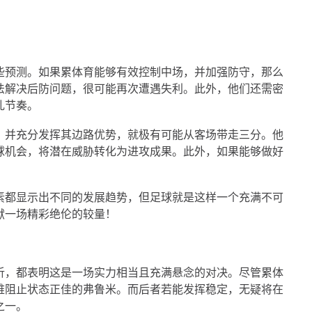
些预测。如果累体育能够有效控制中场，并加强防守，那么
法解决后防问题，很可能再次遭遇失利。此外，他们还需密
乱节奏。
，并充分发挥其边路优势，就极有可能从客场带走三分。他
球机会，将潜在威胁转化为进攻成果。此外，如果能够做好
素都显示出不同的发展趋势，但足球就是这样一个充满不可
献一场精彩绝伦的较量！
析，都表明这是一场实力相当且充满悬念的对决。尽管累体
难阻止状态正佳的弗鲁米。而后者若能发挥稳定，无疑将在
之一。