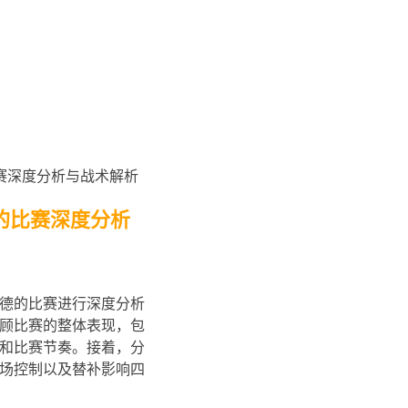
的比赛深度分析
德的比赛进行深度分析
顾比赛的整体表现，包
和比赛节奏。接着，分
场控制以及替补影响四