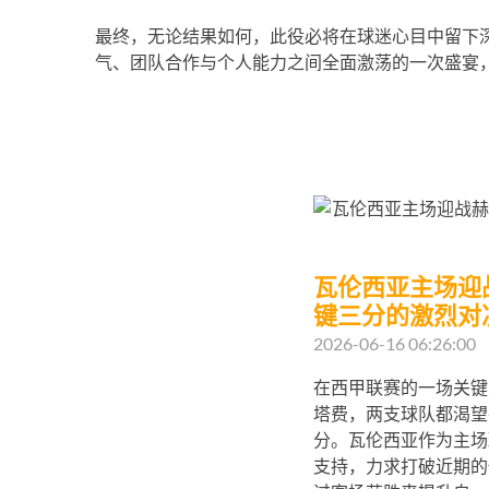
最终，无论结果如何，此役必将在球迷心目中留下
气、团队合作与个人能力之间全面激荡的一次盛宴
瓦伦西亚主场迎
键三分的激烈对
2026-06-16 06:26:00
在西甲联赛的一场关键
塔费，两支球队都渴望
分。瓦伦西亚作为主场
支持，力求打破近期的