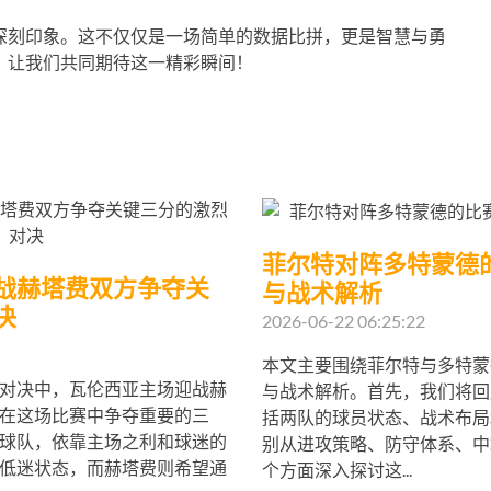
深刻印象。这不仅仅是一场简单的数据比拼，更是智慧与勇
，让我们共同期待这一精彩瞬间！
菲尔特对阵多特蒙德
战赫塔费双方争夺关
与战术解析
决
2026-06-22 06:25:22
本文主要围绕菲尔特与多特蒙
对决中，瓦伦西亚主场迎战赫
与战术解析。首先，我们将回
在这场比赛中争夺重要的三
括两队的球员状态、战术布局
球队，依靠主场之利和球迷的
别从进攻策略、防守体系、中
低迷状态，而赫塔费则希望通
个方面深入探讨这...