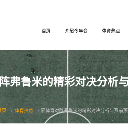
首页
介绍今年会
体育热点
阵弗鲁米的精彩对决分析
首页
体育热点
累体育对阵弗鲁米的精彩对决分析与赛前预