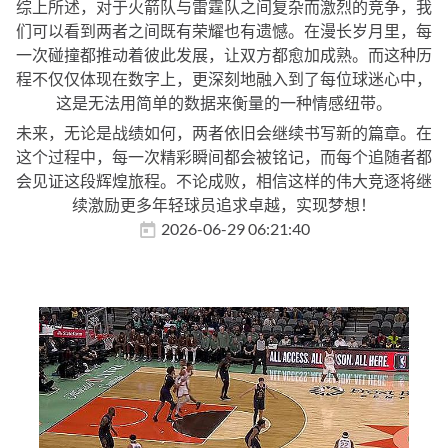
综上所述，对于火箭队与雷霆队之间复杂而激烈的竞争，我
们可以看到两者之间既有荣耀也有遗憾。在漫长岁月里，每
一次碰撞都推动着彼此发展，让双方都愈加成熟。而这种历
程不仅仅体现在数字上，更深刻地融入到了每位球迷心中，
这是无法用简单的数据来衡量的一种情感纽带。
未来，无论是战绩如何，两者依旧会继续书写新的篇章。在
这个过程中，每一次精彩瞬间都会被铭记，而每个追随者都
会见证这段辉煌旅程。不论成败，相信这样的伟大竞逐将继
续激励更多年轻球员追求卓越，实现梦想！
2026-06-29 06:21:40