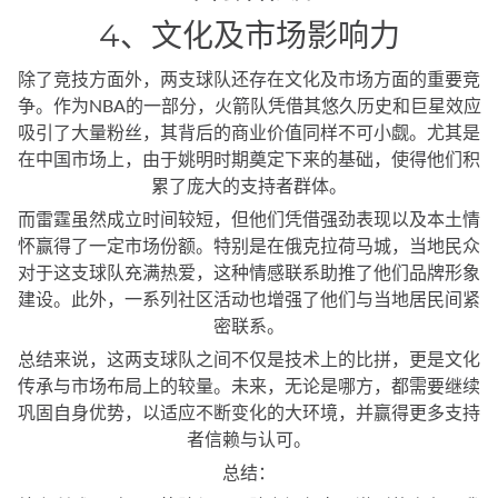
4、文化及市场影响力
除了竞技方面外，两支球队还存在文化及市场方面的重要竞
争。作为NBA的一部分，火箭队凭借其悠久历史和巨星效应
吸引了大量粉丝，其背后的商业价值同样不可小觑。尤其是
在中国市场上，由于姚明时期奠定下来的基础，使得他们积
累了庞大的支持者群体。
而雷霆虽然成立时间较短，但他们凭借强劲表现以及本土情
怀赢得了一定市场份额。特别是在俄克拉荷马城，当地民众
对于这支球队充满热爱，这种情感联系助推了他们品牌形象
建设。此外，一系列社区活动也增强了他们与当地居民间紧
密联系。
总结来说，这两支球队之间不仅是技术上的比拼，更是文化
传承与市场布局上的较量。未来，无论是哪方，都需要继续
巩固自身优势，以适应不断变化的大环境，并赢得更多支持
者信赖与认可。
总结：