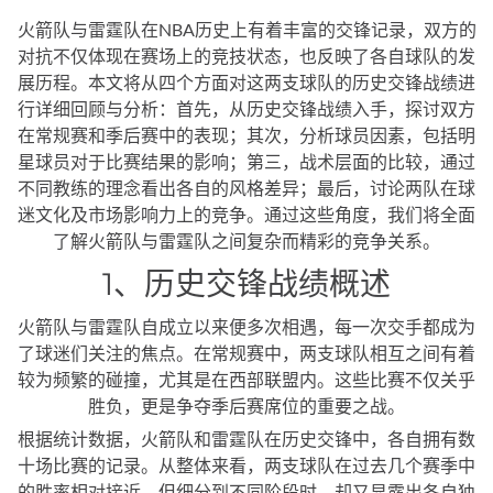
火箭队与雷霆队在NBA历史上有着丰富的交锋记录，双方的
对抗不仅体现在赛场上的竞技状态，也反映了各自球队的发
展历程。本文将从四个方面对这两支球队的历史交锋战绩进
行详细回顾与分析：首先，从历史交锋战绩入手，探讨双方
在常规赛和季后赛中的表现；其次，分析球员因素，包括明
星球员对于比赛结果的影响；第三，战术层面的比较，通过
不同教练的理念看出各自的风格差异；最后，讨论两队在球
迷文化及市场影响力上的竞争。通过这些角度，我们将全面
了解火箭队与雷霆队之间复杂而精彩的竞争关系。
1、历史交锋战绩概述
火箭队与雷霆队自成立以来便多次相遇，每一次交手都成为
了球迷们关注的焦点。在常规赛中，两支球队相互之间有着
较为频繁的碰撞，尤其是在西部联盟内。这些比赛不仅关乎
胜负，更是争夺季后赛席位的重要之战。
根据统计数据，火箭队和雷霆队在历史交锋中，各自拥有数
十场比赛的记录。从整体来看，两支球队在过去几个赛季中
的胜率相对接近，但细分到不同阶段时，却又显露出各自独