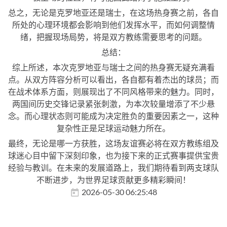
总之，无论是克罗地亚还是瑞士，在这场热身赛之前，各自
所处的心理环境都会影响到他们发挥水平，而如何调整情
绪，把握现场局势，将是双方教练需要思考的问题。
总结：
综上所述，本次克罗地亚与瑞士之间的热身赛无疑充满看
点。从双方阵容分析可以看出，各自都有着杰出的球员；而
在战术体系方面，则展现出了不同风格带来的魅力。同时，
两国间历史交锋记录紧张刺激，为本次较量增添了不少悬
念。而心理状态则可能成为决定胜负的重要因素之一，这种
复杂性正是足球运动魅力所在。
最终，无论是哪一方获胜，这场友谊赛必将在双方教练组及
球迷心目中留下深刻印象，也为接下来的正式赛事提供宝贵
经验与教训。在未来的发展道路上，我们期待看到两支球队
不断进步，为世界足球贡献更多精彩瞬间！
2026-05-30 06:25:48