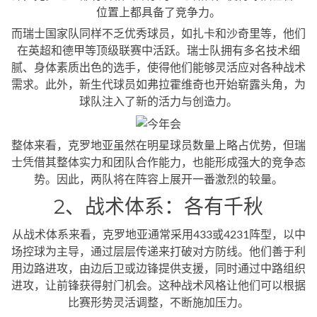
位置上都具备了竞争力。
而瑞士国家队同样不乏优秀球员，如扎卡和沙奇里等，他们
在英超和德甲等顶级联赛中活跃。瑞士队拥有多名技术细
腻、身体素质出色的选手，使得他们能够灵活应对各种战术
需求。此外，新生代球员如弗拉霍维奇也开始崭露头角，为
球队注入了新的活力与创造力。
整体来看，克罗地亚虽然在明星球员数量上略占优势，但瑞
士凭借其整体实力和团队合作能力，也能形成强大的竞争态
势。因此，两队将在阵容上展开一番激烈的较量。
2、战术体系：各有千秋
从战术体系来看，克罗地亚通常采用433或4231阵型，以中
场控球为主导，通过层层传递来打破对方防线。他们善于利
用边路进攻，由边后卫或边锋提供支援，同时通过中路组织
进攻，让前锋获得射门机会。这种战术风格让他们可以根据
比赛形势灵活调整，不断施加压力。