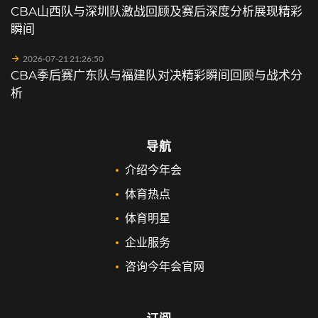
CBA山西队与深圳队激战回顾及赛后深度分析展现精彩
瞬间
2026-07-21 21:26:50
CBA季后赛广东队与福建队对决精彩瞬间回顾与战术分
析
导航
介绍今年会
体育热点
体育明星
企业服务
咨询今年会官网