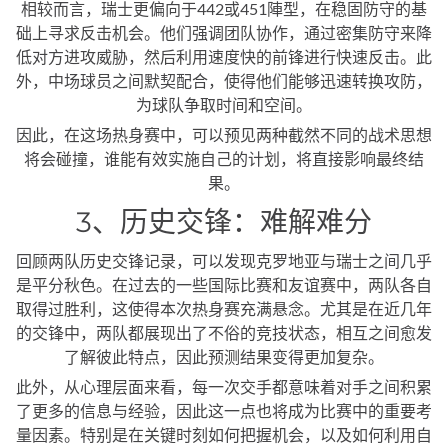
相较而言，瑞士更偏向于442或451陣型，在稳固防守的基
础上寻求反击机会。他们强调团队协作，通过密集防守来降
低对方进攻威胁，然后利用速度快的前锋进行快速反击。此
外，中场球员之间默契配合，使得他们能够迅速转换攻防，
为球队争取时间和空间。
因此，在这场热身赛中，可以预见两种截然不同的战术思想
将会碰撞，谁能有效实施自己的计划，将直接影响最终结
果。
3、历史交锋：难解难分
回顾两队历史交锋记录，可以发现克罗地亚与瑞士之间几乎
是平分秋色。在过去的一些国际比赛和友谊赛中，两队各自
取得过胜利，这使得本次热身赛充满悬念。尤其是在近几年
的交锋中，两队都展现出了不俗的竞技状态，相互之间愈发
了解彼此特点，因此预测结果变得更加复杂。
此外，从心理层面来看，每一次交手都意味着对手之间积累
了更多的信息与经验，因此这一点也将成为比赛中的重要考
量因素。特别是在关键时刻如何把握机会，以及如何利用自