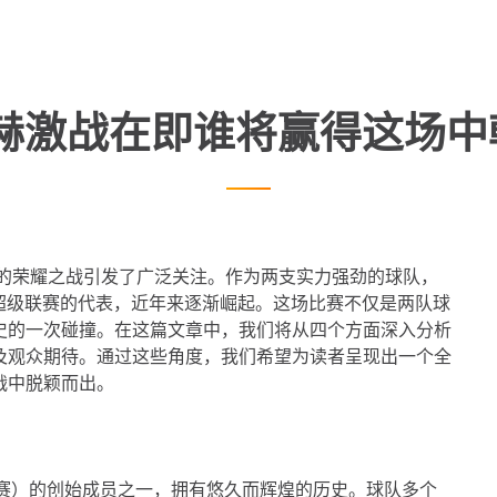
中赫激战在即谁将赢得这场中
球的荣耀之战引发了广泛关注。作为两支实力强劲的球队，
超级联赛的代表，近年来逐渐崛起。这场比赛不仅是两队球
史的一次碰撞。在这篇文章中，我们将从四个方面深入分析
及观众期待。通过这些角度，我们希望为读者呈现出一个全
战中脱颖而出。
K联赛）的创始成员之一，拥有悠久而辉煌的历史。球队多个