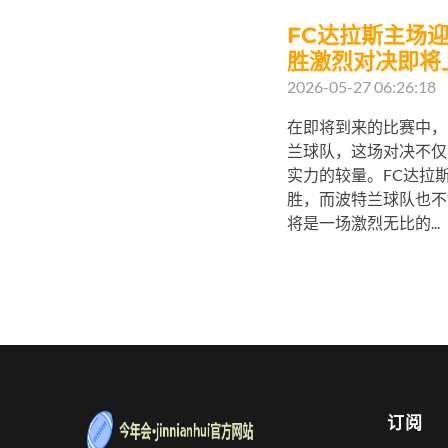
FC达拉斯主场
胜激烈对决即将
2026-05-27 06:26:18
在即将到来的比赛中，
兰球队，这场对决不仅
实力的较量。FC达拉
胜，而波特兰球队也不
将是一场激烈无比的...
订阅