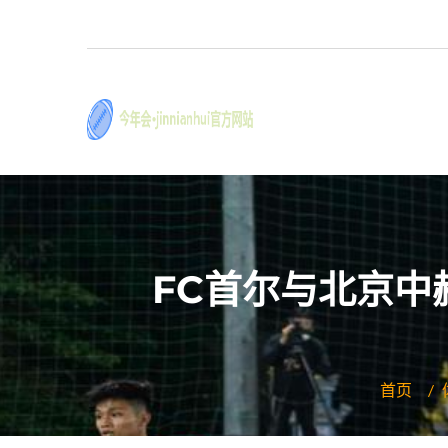
FC首尔与北京
首页