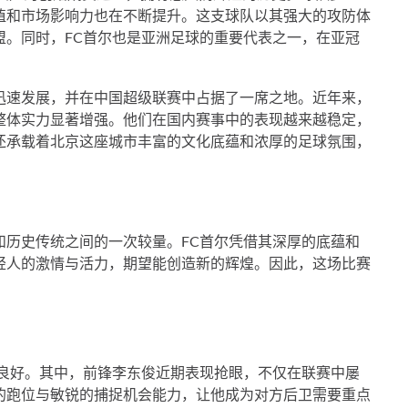
值和市场影响力也在不断提升。这支球队以其强大的攻防体
盟。同时，FC首尔也是亚洲足球的重要代表之一，在亚冠
迅速发展，并在中国超级联赛中占据了一席之地。近年来，
整体实力显著增强。他们在国内赛事中的表现越来越稳定，
还承载着北京这座城市丰富的文化底蕴和浓厚的足球氛围，
和历史传统之间的一次较量。FC首尔凭借其深厚的底蕴和
轻人的激情与活力，期望能创造新的辉煌。因此，这场比赛
态良好。其中，前锋李东俊近期表现抢眼，不仅在联赛中屡
的跑位与敏锐的捕捉机会能力，让他成为对方后卫需要重点