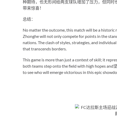
种期待，也无形间给两支球队增加了压力，但同时
带来惊喜！
总结：
No matter the outcome, this match will be a historic
Zhonghe will not only compete for points in the stand
nations. The clash of styles, strategies, and individu
that transcends borders.
This game is more than just a contest of skill; it repr
both teams step onto the field with high hopes and
to see who will emerge victorious in this epic showd