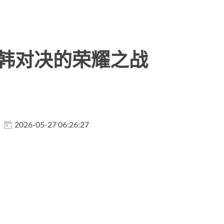
韩对决的荣耀之战
2026-05-27 06:26:27