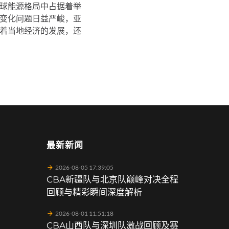
球能源格局中占据着举
变化问题日益严峻，亚
着当地经济的发展，还
最新新闻
2026-08-05 17:39:05
CBA新疆队与北京队巅峰对决全程
回顾与精彩瞬间深度解析
2026-08-01 11:51:18
CBA山西队与深圳队激战回顾及赛