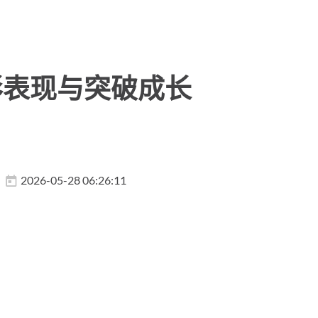
彩表现与突破成长
2026-05-28 06:26:11