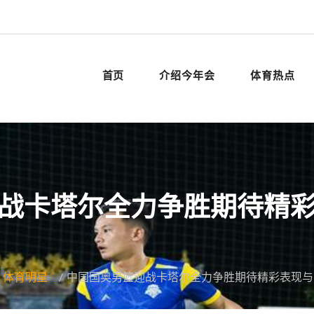
首页
介绍今年会
体育热点
战卡塔尔全力争胜期待精
体育明星
中国国奥男篮迎战卡塔尔全力争胜期待精彩表现与