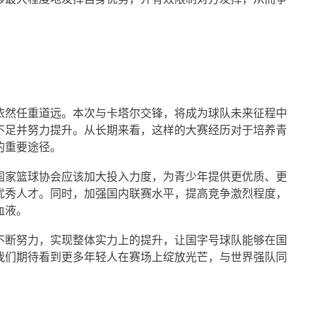
依然任重道远。本次与卡塔尔交锋，将成为球队未来征程中
不足并努力提升。从长期来看，这样的大赛经历对于培养青
的重要途径。
国家篮球协会应该加大投入力度，为青少年提供更优质、更
优秀人才。同时，加强国内联赛水平，提高竞争激烈程度，
血液。
不断努力，实现整体实力上的提升，让国字号球队能够在国
我们期待看到更多年轻人在赛场上绽放光芒，与世界强队同