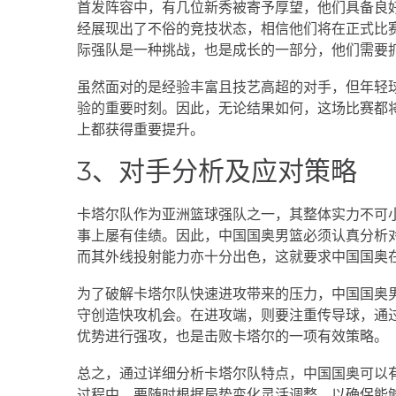
首发阵容中，有几位新秀被寄予厚望，他们具备良
经展现出了不俗的竞技状态，相信他们将在正式比
际强队是一种挑战，也是成长的一部分，他们需要
虽然面对的是经验丰富且技艺高超的对手，但年轻
验的重要时刻。因此，无论结果如何，这场比赛都
上都获得重要提升。
3、对手分析及应对策略
卡塔尔队作为亚洲篮球强队之一，其整体实力不可
事上屡有佳绩。因此，中国国奥男篮必须认真分析
而其外线投射能力亦十分出色，这就要求中国国奥
为了破解卡塔尔队快速进攻带来的压力，中国国奥
守创造快攻机会。在进攻端，则要注重传导球，通
优势进行强攻，也是击败卡塔尔的一项有效策略。
总之，通过详细分析卡塔尔队特点，中国国奥可以
过程中，要随时根据局势变化灵活调整，以确保能