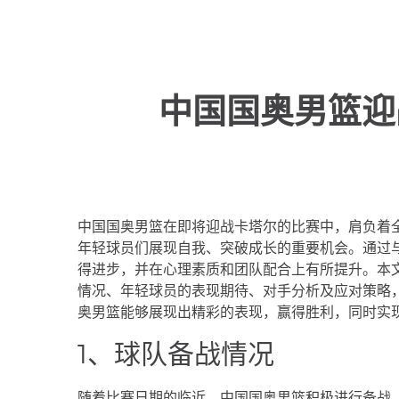
中国国奥男篮迎
中国国奥男篮在即将迎战卡塔尔的比赛中，肩负着
年轻球员们展现自我、突破成长的重要机会。通过
得进步，并在心理素质和团队配合上有所提升。本
情况、年轻球员的表现期待、对手分析及应对策略
奥男篮能够展现出精彩的表现，赢得胜利，同时实
1、球队备战情况
随着比赛日期的临近，中国国奥男篮积极进行备战