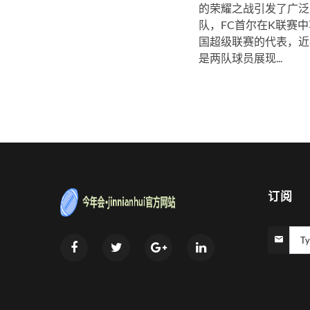
的荣耀之战引发了广泛
队，FC首尔在K联赛
国超级联赛的代表，近
是两队球员展现...
订阅
Ty