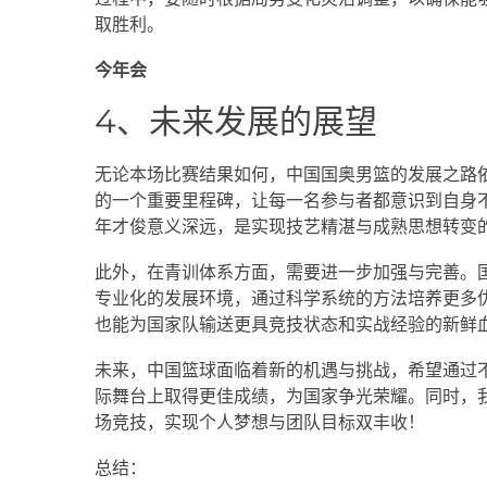
取胜利。
今年会
4、未来发展的展望
无论本场比赛结果如何，中国国奥男篮的发展之路
的一个重要里程碑，让每一名参与者都意识到自身
年才俊意义深远，是实现技艺精湛与成熟思想转变
此外，在青训体系方面，需要进一步加强与完善。
专业化的发展环境，通过科学系统的方法培养更多
也能为国家队输送更具竞技状态和实战经验的新鲜
未来，中国篮球面临着新的机遇与挑战，希望通过
际舞台上取得更佳成绩，为国家争光荣耀。同时，
场竞技，实现个人梦想与团队目标双丰收！
总结：