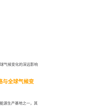
略与全球气候变
能源生产基地之一，其