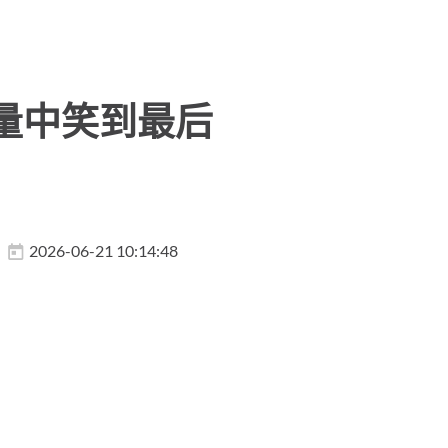
量中笑到最后
2026-06-21 10:14:48