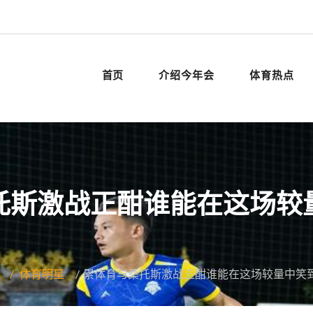
首页
介绍今年会
体育热点
托斯激战正酣谁能在这场较
体育明星
累体育与桑托斯激战正酣谁能在这场较量中笑