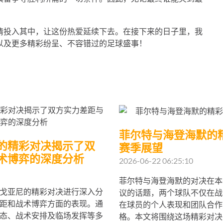
情投入其中，让这份热爱延续下去。在接下来的日子里，我
以及更多精彩纷呈、不容错过的足球盛事！
菲尔特与海登海默的
的精彩对决揭示了双
赛季展望
术博弈的深度分析
2026-06-22 06:25:10
菲尔特与海登海默的对决在本
戈亚尼的精彩对决进行深入分
议的话题，两个球队不仅在战
距和战术博弈方面的表现。通
在球员的个人表现和团队合作
态、战术安排及临场发挥等多
格。本文将围绕这场精彩对决