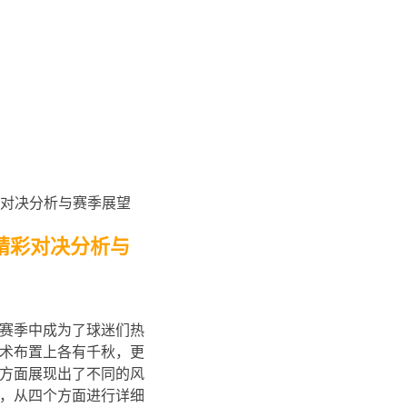
精彩对决分析与
赛季中成为了球迷们热
术布置上各有千秋，更
方面展现出了不同的风
，从四个方面进行详细