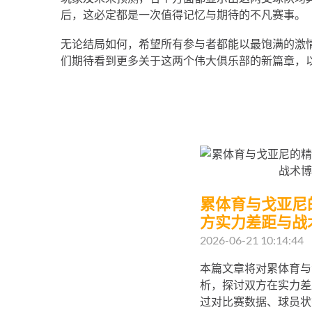
后，这必定都是一次值得记忆与期待的不凡赛事。
无论结局如何，希望所有参与者都能以最饱满的激
们期待看到更多关于这两个伟大俱乐部的新篇章，
累体育与戈亚尼
方实力差距与战
2026-06-21 10:14:44
本篇文章将对累体育与
析，探讨双方在实力差
过对比赛数据、球员状