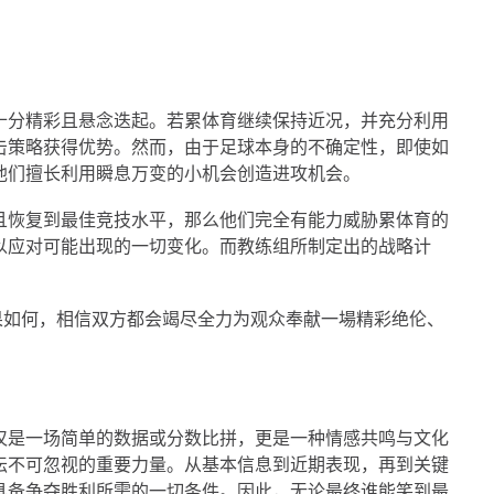
十分精彩且悬念迭起。若累体育继续保持近况，并充分利用
击策略获得优势。然而，由于足球本身的不确定性，即使如
他们擅长利用瞬息万变的小机会创造进攻机会。
且恢复到最佳竞技水平，那么他们完全有能力威胁累体育的
以应对可能出现的一切变化。而教练组所制定出的战略计
果如何，相信双方都会竭尽全力为观众奉献一場精彩绝伦、
仅是一场简单的数据或分数比拼，更是一种情感共鸣与文化
坛不可忽视的重要力量。从基本信息到近期表现，再到关键
具备争夺胜利所需的一切条件。因此，无论最终谁能笑到最