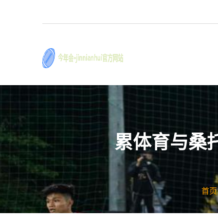
累体育与桑
首页