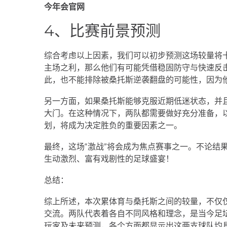
今年会官网
4、比赛前景预测
综合考虑以上因素，我们可以初步预测这场较量将
主场之利，那么他们有可能凭借稳固防守与快速反
此，也不能排除被桑托斯逆袭翻盘的可能性，因为
另一方面，如果桑托斯能够克服近期低迷状态，并
大门。在这种情况下，两队都需要做好充分准备，
划，将成为决定胜负的重要因素之一。
最终，这场“激战”将会成为焦点赛事之一。不论结
生动激烈、富有戏剧性的足球盛宴！
总结：
综上所述，本次累体育与桑托斯之间的较量，不仅
交流。两队代表着各自不同风格和理念，是当今足
玩家及未来预测，各个方面都显示出这两支球队均