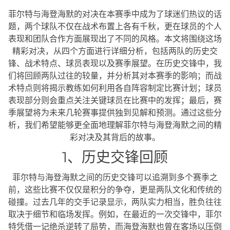
菲尔特与海登海默的对决在本赛季中成为了球迷们热议的话
题，两个球队不仅在战术布置上各有千秋，更在球员的个人
表现和团队合作方面展现出了不同的风格。本文将围绕这场
精彩对决，从四个方面进行详细分析，包括两队的历史交
锋、战术特点、球员表现以及赛季展望。在历史交锋中，我
们将回顾两队过往的较量，并分析其对本赛季的影响；而战
术特点则将揭示教练如何利用各自阵容制定比赛计划；球员
表现部分则会重点关注关键球员在比赛中的发挥；最后，赛
季展望将为未来几轮赛事提供独到见解和预测。通过这些分
析，我们希望能够更全面地理解菲尔特与海登海默之间的精
彩对决及其背后的故事。
1、历史交锋回顾
菲尔特与海登海默之间的历史交锋可以追溯到多个赛季之
前，这些比赛不仅仅是积分的争夺，更是两队文化和传统的
碰撞。过去几年的交手记录显示，两队实力相当，胜负往往
取决于细节和临场发挥。例如，在最近的一次交锋中，菲尔
特凭借一记绝杀逆转了局势，而海登海默也曾在客场以压倒