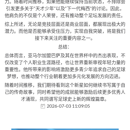
力。随着时间推移，如果他能继续保持当前状态，不排除会
引发更多关于“天才少年”以及“下一代梅西”的讨论。因此，
他肩负的不仅是个人荣誉，还有推动整个足坛发展的责任。
综上所述，无论是竞技层面还是商业层面，都展现出极大的
潜力。而他是否能够承受住压力，实现自我突破，将是我们
接下来关注的重要内容之一。
总结：
总体而言，亚马尔加盟巴萨及其在世界杯中的杰出表现，不
仅改变了个人职业生涯路径，也让世界重新审视年轻力量的
重要性。他所带来的影响将激励更多青少年追求自己的足球
梦想，也推动整个行业朝着更加多元化发展的方向迈进。
随着时间推移，我们期待看到这个新星如何继续书写属于自
己的传奇故事，同时希望他的成就能够激励后续更多优秀人
才涌现，共同谱写足球史上新的辉煌篇章。
2026-07-03 11:09:05