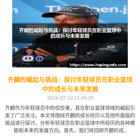
齐麟的崛起与挑战：探讨年轻球员在职业篮球
中的成长与未来发展
2026-07-02 21:09:29
齐麟作为年轻球员中的佼佼者，其在职业篮球领域的崛起引
发了广泛关注。本文将围绕齐麟的成长经历以及他所面临的
挑战进行探讨，分析年轻球员在职业篮球中所经历的各种磨
砺和未来的发展方向。首先，我们将回顾齐麟的成...