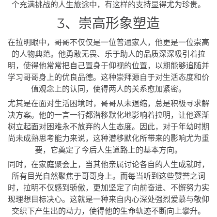
个充满挑战的人生旅途中，有这样的支持显得尤为珍贵。
3、崇高形象塑造
在拉明眼中，哥哥不仅仅是一位普通家人，他更是一位崇高
的人物典范。他勇敢无畏、乐于助人的品质深深吸引着拉
明，使得他常常把自己置身于仰视的位置，以期能够追随并
学习哥哥身上的优良品德。这种崇拜源自于对生活态度和价
值观念上的认同，使得两人的关系愈加紧密。
尤其是在面对生活困境时，哥哥从未退缩，总是积极寻求解
决方案。他的一言一行都潜移默化地影响着拉明，让他逐渐
树立起面对困难永不放弃的人生态度。因此，对于年幼时期
尚未成熟思考能力来说，这种潜移默化所带来的影响尤为重
要，它奠定了今后人生道路上的基本方向。
同时，在家庭聚会上，当其他亲属讨论各自的人生成就时，
所有目光自然聚焦于哥哥身上。而每当听到这些赞誉之词
时，拉明不仅感到骄傲，更加坚定了向前奋进、不懈努力实
现理想目标决心。这就是一种来自内心深处强烈爱慕与敬仰
交织下产生出的动力，使得他的生命轨迹不断向上攀升。