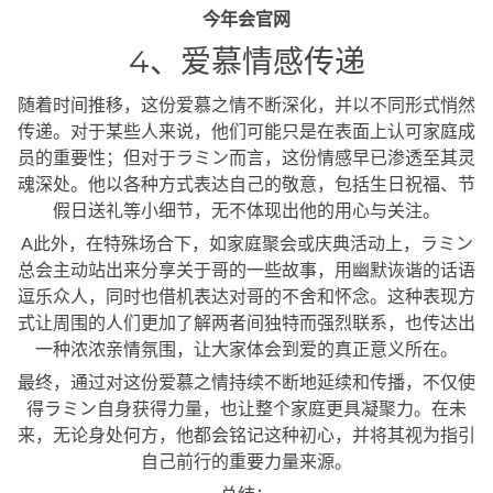
今年会官网
4、爱慕情感传递
随着时间推移，这份爱慕之情不断深化，并以不同形式悄然
传递。对于某些人来说，他们可能只是在表面上认可家庭成
员的重要性；但对于ラミン而言，这份情感早已渗透至其灵
魂深处。他以各种方式表达自己的敬意，包括生日祝福、节
假日送礼等小细节，无不体现出他的用心与关注。
A此外，在特殊场合下，如家庭聚会或庆典活动上，ラミン
总会主动站出来分享关于哥的一些故事，用幽默诙谐的话语
逗乐众人，同时也借机表达对哥的不舍和怀念。这种表现方
式让周围的人们更加了解两者间独特而强烈联系，也传达出
一种浓浓亲情氛围，让大家体会到爱的真正意义所在。
最终，通过对这份爱慕之情持续不断地延续和传播，不仅使
得ラミン自身获得力量，也让整个家庭更具凝聚力。在未
来，无论身处何方，他都会铭记这种初心，并将其视为指引
自己前行的重要力量来源。