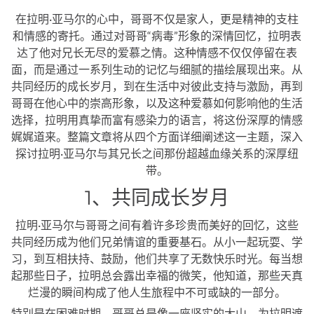
在拉明·亚马尔的心中，哥哥不仅是家人，更是精神的支柱
和情感的寄托。通过对哥哥“病毒”形象的深情回忆，拉明表
达了他对兄长无尽的爱慕之情。这种情感不仅仅停留在表
面，而是通过一系列生动的记忆与细腻的描绘展现出来。从
共同经历的成长岁月，到在生活中对彼此支持与激励，再到
哥哥在他心中的崇高形象，以及这种爱慕如何影响他的生活
选择，拉明用真挚而富有感染力的语言，将这份深厚的情感
娓娓道来。整篇文章将从四个方面详细阐述这一主题，深入
探讨拉明·亚马尔与其兄长之间那份超越血缘关系的深厚纽
带。
1、共同成长岁月
拉明·亚马尔与哥哥之间有着许多珍贵而美好的回忆，这些
共同经历成为他们兄弟情谊的重要基石。从小一起玩耍、学
习，到互相扶持、鼓励，他们共享了无数快乐时光。每当想
起那些日子，拉明总会露出幸福的微笑，他知道，那些天真
烂漫的瞬间构成了他人生旅程中不可或缺的一部分。
特别是在困难时期，哥哥总是像一座坚实的大山，为拉明遮