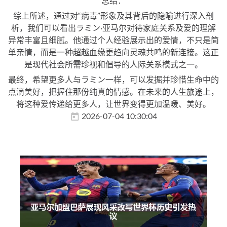
总结：
综上所述，通过对“病毒”形象及其背后的隐喻进行深入剖
析，我们可以看出ラミン·亚马尔对待家庭关系及爱的理解
异常丰富且细腻。他通过个人经验展示出的爱情，不只是简
单亲情，而是一种超越血缘更趋向灵魂共鸣的新连接。这正
是现代社会所需珍视和倡导的人际关系模式之一。
最终，希望更多人与ラミン一样，可以发掘并珍惜生命中的
点滴美好，把握住那份纯真的情感。在未来的人生旅途上，
将这种爱传递给更多人，让世界变得更加温暖、美好。
2026-07-04 10:30:04