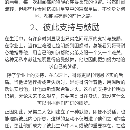
的画卷，每一次翻阅都能唤醒心底最柔软的位置。虽然时间
流转，但那些珍贵回忆如同星空中的璀璨星辰，不论身处何
地，都能照亮他的前行之路。
2、彼此支持与鼓励
在生活中，有许多时刻显现出兄弟之间深厚的支持与鼓励。
在学业上，当作业难题让拉明感到困惑时，总能看到哥哥耐
心地指导他，用自己的知识帮助弟弟克服一个又一个难关。
这种无私奉献让拉明显得倍受鼓舞，他也因此更加努力地追
求自己的梦想。
除了学业上的支持，在心理上，哥哥更是拉明最坚实的后
盾。当他遭遇挫折或者失落时，是哥哥陪伴着他，用温暖的
话语安慰他，让他重新燃起希望之火。这样的支持让拉明意
识到，无论未来多么艰辛，只要有哥哥在身边，就没有什么
可以阻挡他们前进的脚步。
正因如此，兄弟二人之间建立了一种默契，即便不说话，也
能理解彼此内心所想。这样的互动不仅增进了他们之间的信
任，更让他们成为了彼此生命中不可或缺的重要存在。在这