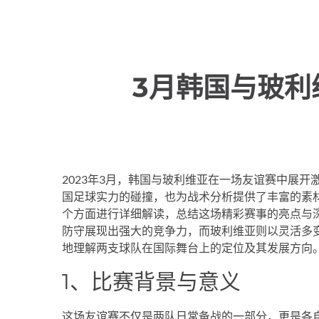
3月韩国与玻利
2023年3月，韩国与玻利维亚在一场友谊赛中展
国足球实力的碰撞，也为战术分析提供了丰富的素
个方面进行详细解读，总结这场精彩赛事的亮点与
防守展现出强大的竞争力，而玻利维亚则以灵活多
地理解两支球队在国际舞台上的定位及其发展方向
1、比赛背景与意义
这场友谊赛不仅是两队日常备战的一部分，更是各