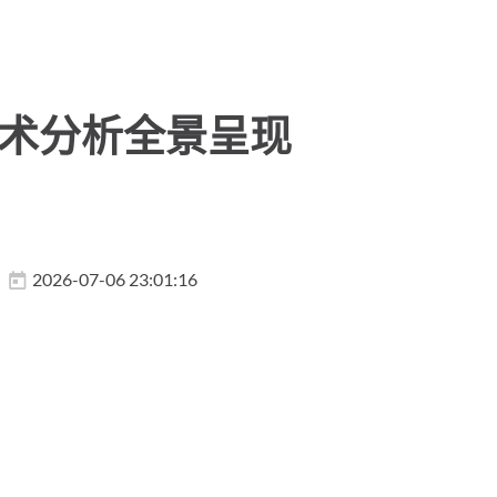
战术分析全景呈现
2026-07-06 23:01:16