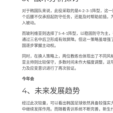
对于韩国队来说，此役采取的是4-2-3-1阵型，
个后腰不仅承担起防守任务，还能及时帮助前插，
入被动。
而玻利维亚则选择了5-4-1阵型，以稳固防守为
通过三名中后卫形成有效屏障。但这一策略虽增强
国逐步掌握主动权。
同时，在换人策略上，两位教练也体现出了不同风
亚主帅则比较保守，多数时间未作大幅度调整，这
力及应变意识进行了再次验证。
今年会
4、未来发展趋势
经过此次较量，可以看出韩国足球依然具备较强实
中继续发挥作用。而随着青训系统不断完善，新生