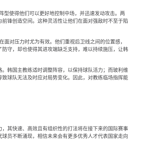
这一阵型使得他们可以更好地控制中场，并迅速发动攻击。两
为前锋创造空间。这种灵活性让他们在面对强敌时不至于陷
主，在面对压力时尤为有效。他们重视后卫线之间的位置感，
了防守，却也使得其进攻端缺乏支持，难以持续施压，让韩
格。韩国主教练适时调整阵容，以保持球队活力；而玻利维
导致球队无法及时应对局势变化。因此，对教练临场指挥能
力，其快速、高效且有组织性的打法将在接下来的国际赛事
代球员不断涌现，相信未来会有更多优秀人才代表国家走向