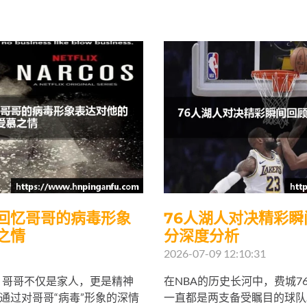
回忆哥哥的病毒形象
76人湖人对决精彩
之情
分深度分析
2026-07-09 12:10:31
，哥哥不仅是家人，更是精神
在NBA的历史长河中，费城7
通过对哥哥“病毒”形象的深情
一直都是两支备受瞩目的球队