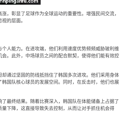
高涨，彰显了足球作为全球运动的重要性。增强民间交流，
忽视的层面。
与个人能力。在进攻端，他们利用速度优势频频威胁玻利维
机会。此外，中场球员之间的配合默契，使得他们能有效控
但却通过坚固的防线抵挡住了韩国多次进攻。他们采用身体
了韩国队核心球员的发展空间。同时，在反击时，他们也展
响了最终结果。随着比赛深入，韩国队在体能储备上占据了
质量下降，这直接导致失去控制，从而让对手抓住机会得