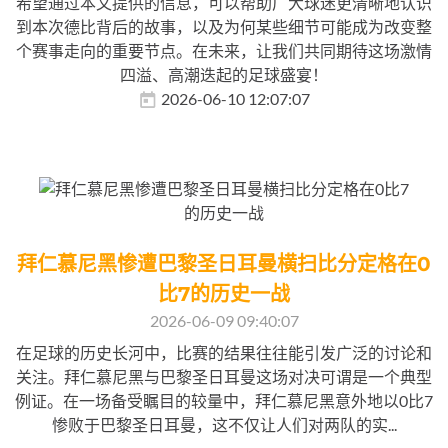
希望通过本文提供的信息，可以帮助广大球迷更清晰地认识
到本次德比背后的故事，以及为何某些细节可能成为改变整
个赛事走向的重要节点。在未来，让我们共同期待这场激情
四溢、高潮迭起的足球盛宴！
2026-06-10 12:07:07
拜仁慕尼黑惨遭巴黎圣日耳曼横扫比分定格在0
比7的历史一战
2026-06-09 09:40:07
在足球的历史长河中，比赛的结果往往能引发广泛的讨论和
关注。拜仁慕尼黑与巴黎圣日耳曼这场对决可谓是一个典型
例证。在一场备受瞩目的较量中，拜仁慕尼黑意外地以0比7
惨败于巴黎圣日耳曼，这不仅让人们对两队的实...