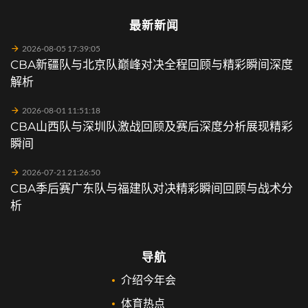
最新新闻
2026-08-05 17:39:05
CBA新疆队与北京队巅峰对决全程回顾与精彩瞬间深度
解析
2026-08-01 11:51:18
CBA山西队与深圳队激战回顾及赛后深度分析展现精彩
瞬间
2026-07-21 21:26:50
CBA季后赛广东队与福建队对决精彩瞬间回顾与战术分
析
导航
介绍今年会
体育热点