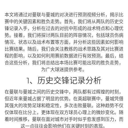
本文将通过对曼联与曼城的对决进行预测视频分析，揭示比
赛中的关键因素和胜负走势。首先，我们将从两队的历史交
锋记录入手，分析在过去的对抗中形成的战术特点和心理优
势。接着，我们将探讨两队目前的阵容情况，包括球员伤病
情况、状态以及战术布置等方面，并分析这些因素如何影响
比赛结果。随后，我们会关注教练的战术思路及其对比赛进
程的影响，以及如何利用赛前数据进行有效预测。最后，结
合这些分析，我们将总结出本场比赛可能出现的胜负走势，
为广大球迷提供参考。
1、历史交锋记录分析
在曼联与曼城之间的历史交锋中，两队都有过辉煌的时刻，
但近年来曼城占据了明显的优势。在英超联赛中，曼城凭借
其强大的攻势足球和稳定性，多次击败曼联。这种趋势不仅
仅体现在比分上，更体现在双方球员心理上的微妙变化。随
着时间推移，曼联在面对城市对手时似乎愈发感到压力，而
这一点往往会影响他们在关键时刻的表现。