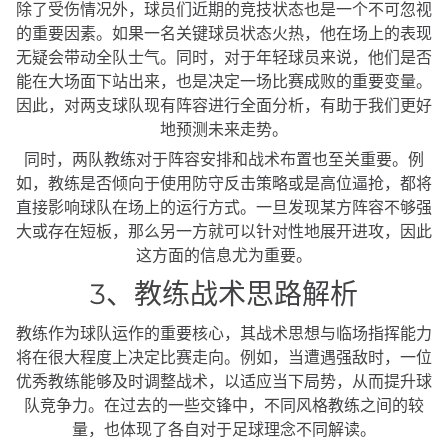
除了受伤情况外，球员们近期的竞技状态也是一个不可忽视
的重要因素。如果一名关键球员状态火热，他在场上的表现
无疑会带动全队士气。同时，对于年轻球员来说，他们是否
能在大场面下站出来，也是决定一场比赛成败的重要变量。
因此，对两支球队现有阵容进行全面分析，有助于我们更好
地预测未来走势。
同时，两队教练对于阵容安排和战术布置也至关重要。例
如，教练是否倾向于使用防守反击策略或是高位逼抢，都将
直接影响球队在场上的运行方式。一旦发现某方阵容不够强
大或存在短板，那么另一方就可以针对性地展开进攻，因此
这方面的信息尤为重要。
3、教练战术思路解析
教练作为球队运作的重要核心，其战术思想与临场指挥能力
将在很大程度上决定比赛走向。例如，当遭遇强敌时，一位
优秀教练能够及时调整战术，以适应当下局势，从而提升球
队竞争力。在过去的一些交锋中，不同风格教练之间的较
量，也体现了各自对于足球理念不同解读。