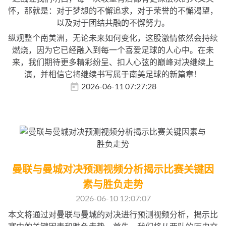
怀，那就是：对于梦想的不懈追求，对于荣誉的不懈渴望，
以及对于团结共融的不懈努力。
纵观整个南美洲，无论未来如何变化，这股激情依然会持续
燃烧，因为它已经融入到每一个喜爱足球的人心中。在未
来，我们期待更多精彩纷呈、扣人心弦的巅峰对决继续上
演，并相信它将继续书写属于南美足球的新篇章！
2026-06-11 07:27:28
曼联与曼城对决预测视频分析揭示比赛关键因
素与胜负走势
2026-06-10 12:07:07
本文将通过对曼联与曼城的对决进行预测视频分析，揭示比