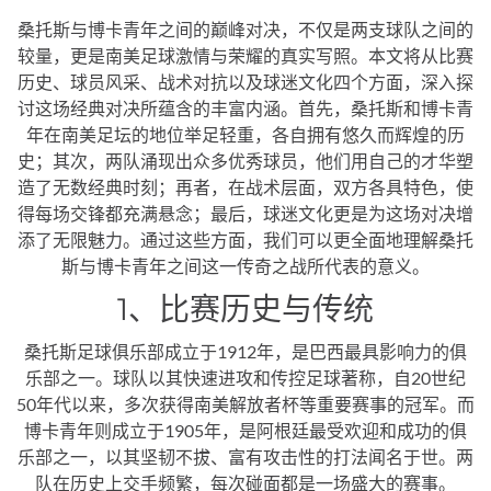
桑托斯与博卡青年之间的巅峰对决，不仅是两支球队之间的
较量，更是南美足球激情与荣耀的真实写照。本文将从比赛
历史、球员风采、战术对抗以及球迷文化四个方面，深入探
讨这场经典对决所蕴含的丰富内涵。首先，桑托斯和博卡青
年在南美足坛的地位举足轻重，各自拥有悠久而辉煌的历
史；其次，两队涌现出众多优秀球员，他们用自己的才华塑
造了无数经典时刻；再者，在战术层面，双方各具特色，使
得每场交锋都充满悬念；最后，球迷文化更是为这场对决增
添了无限魅力。通过这些方面，我们可以更全面地理解桑托
斯与博卡青年之间这一传奇之战所代表的意义。
1、比赛历史与传统
桑托斯足球俱乐部成立于1912年，是巴西最具影响力的俱
乐部之一。球队以其快速进攻和传控足球著称，自20世纪
50年代以来，多次获得南美解放者杯等重要赛事的冠军。而
博卡青年则成立于1905年，是阿根廷最受欢迎和成功的俱
乐部之一，以其坚韧不拔、富有攻击性的打法闻名于世。两
队在历史上交手频繁，每次碰面都是一场盛大的赛事。