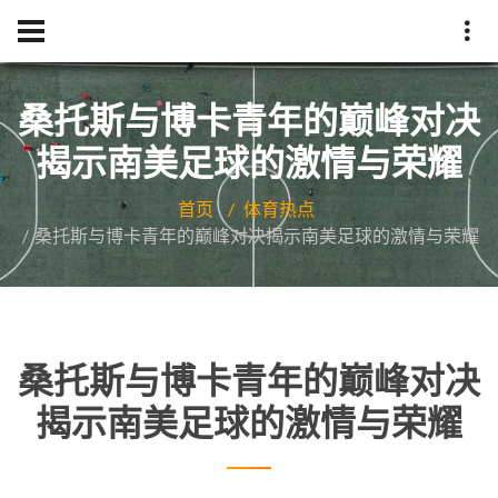
桑托斯与博卡青年的巅峰对决
揭示南美足球的激情与荣耀
首页
体育热点
桑托斯与博卡青年的巅峰对决揭示南美足球的激情与荣耀
桑托斯与博卡青年的巅峰对决
揭示南美足球的激情与荣耀