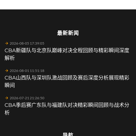
最新新闻
2026-08-05 17:39:05
CBA新疆队与北京队巅峰对决全程回顾与精彩瞬间深度
解析
2026-08-01 11:51:18
CBA山西队与深圳队激战回顾及赛后深度分析展现精彩
瞬间
2026-07-21 21:26:50
CBA季后赛广东队与福建队对决精彩瞬间回顾与战术分
析
导航