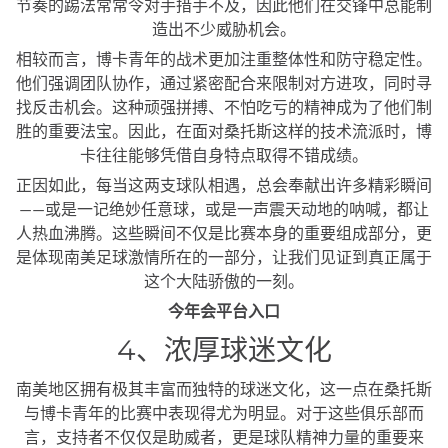
节奏的踢法常常令对手措手不及，因此他们在交锋中总能制
造出不少威胁机会。
相较而言，博卡青年的战术更加注重整体性和防守稳定性。
他们强调团队协作，通过紧密配合来限制对方进攻，同时寻
找反击机会。这种顽强拼搏、不怕吃亏的精神成为了他们制
胜的重要法宝。因此，在面对桑托斯这样的技术流派时，博
卡往往能够凭借自身特点取得不错成绩。
正因如此，每当这两支球队相遇，总会奉献出许多精彩瞬间
——或是一记绝妙任意球，或是一声震天动地的呐喊，都让
人热血沸腾。这些瞬间不仅是比赛本身的重要组成部分，更
是体现南美足球激情所在的一部分，让我们见证到真正属于
这个大陆骄傲的一刻。
今年会平台入口
4、浓厚球迷文化
南美地区拥有极其丰富而独特的球迷文化，这一点在桑托斯
与博卡青年的比赛中表现得尤为明显。对于这些俱乐部而
言，支持者不仅仅是助威者，更是球队精神力量的重要来